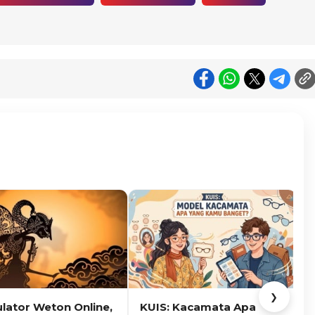
❯
ulator Weton Online,
KUIS: Kacamata Apa
K