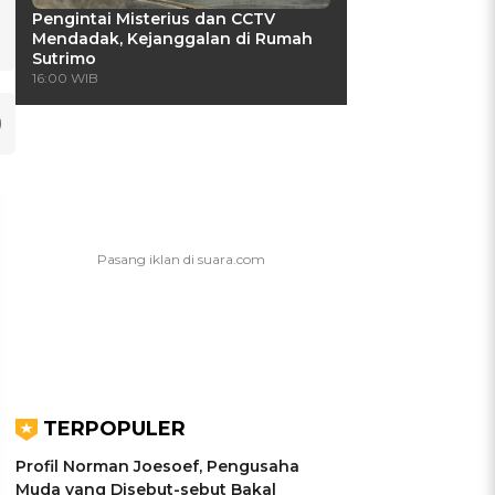
Pengintai Misterius dan CCTV
Mendadak, Kejanggalan di Rumah
Sutrimo
16:00 WIB
TERPOPULER
Profil Norman Joesoef, Pengusaha
UIS: Sepatu Mana yang
KUIS: Seberapa Kenal
Muda yang Disebut-sebut Bakal