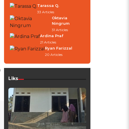
Tarassa Q.
33 Articles
Oktavia
Ningrum
31 Articles
Ardina Praf
21 Articles
Ryan Farizzal
20 Articles
h
Liks