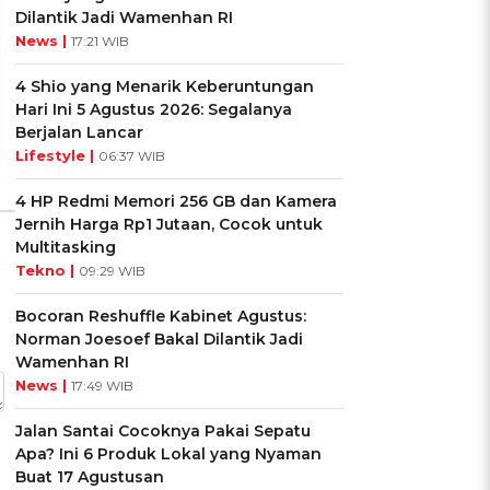
Cocok dengan
Kamu dengan Si Zodiak
Dilantik Jadi Wamenhan RI
Kepribadianmu?
Cancer?
News |
17:21 WIB
4 Shio yang Menarik Keberuntungan
Ikuti Kuisnya ➔
Ikuti Kuisnya ➔
Hari Ini 5 Agustus 2026: Segalanya
Berjalan Lancar
Lifestyle |
06:37 WIB
4 HP Redmi Memori 256 GB dan Kamera
Jernih Harga Rp1 Jutaan, Cocok untuk
Multitasking
Tekno |
09:29 WIB
Bocoran Reshuffle Kabinet Agustus:
Norman Joesoef Bakal Dilantik Jadi
Wamenhan RI
News |
17:49 WIB
Jalan Santai Cocoknya Pakai Sepatu
Apa? Ini 6 Produk Lokal yang Nyaman
Buat 17 Agustusan