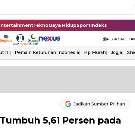
Entertainment
Tekno
Gaya Hidup
Sport
Indeks
REGIONAL:
JA
ut Ri
Pemain Keturunan Indonesia
Hp Murah
Jogja
Shi
Jadikan Sumber Pilihan
 Tumbuh 5,61 Persen pada