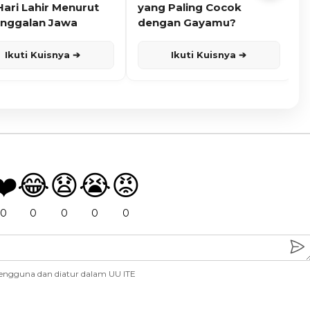
Hari Lahir Menurut
yang Paling Cocok
nggalan Jawa
dengan Gayamu?
Ikuti Kuisnya ➔
Ikuti Kuisnya ➔
❤️
😂
😧
😭
😡
0
0
0
0
0
engguna dan diatur dalam UU ITE