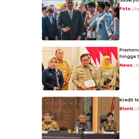
Sudaryon
Foto
| R
Pramono 
hingga 
News
| 
Kredit 
Bisnis
| 