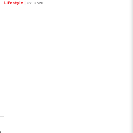
Lifestyle |
07:10 WIB