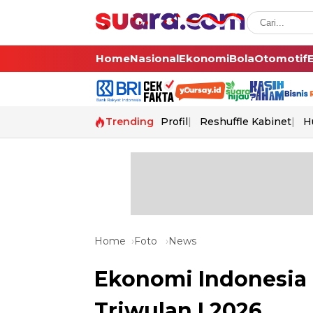
Home
Nasional
Ekonomi
Bola
Otomotif
Trending
Profil
Reshuffle Kabinet
H
Home
Foto
News
Ekonomi Indonesia
Triwulan I 2026