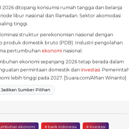
I 2026 ditopang konsumsi rumah tangga dan belanja
riode libur nasional dan Ramadan. Sektor akomodasi
ling tinggi.
minasi struktur perekonomian nasional dengan
dap produk domestik bruto (PDB). Industri pengolahan
tama pertumbuhan
ekonomi
nasional.
buhan ekonomi sepanjang 2026 tetap berada dalam
 penguatan permintaan domestik dan
investasi
. Pemerinta
 lebih tinggi pada 2027. [Suara.com/Alfian Winanto]
Jadikan Sumber Pilihan
tumbuhan ekonomi
# bank indonesia
# investasi