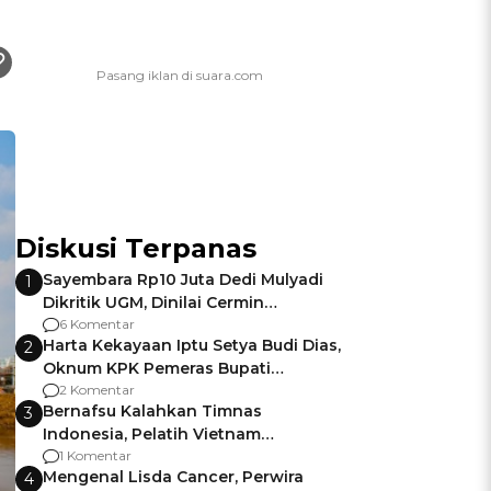
Diskusi Terpanas
Sayembara Rp10 Juta Dedi Mulyadi
1
Dikritik UGM, Dinilai Cermin
Gagalnya Negara Jamin Keamanan
6 Komentar
Harta Kekayaan Iptu Setya Budi Dias,
2
Oknum KPK Pemeras Bupati
Pemalang
2 Komentar
Bernafsu Kalahkan Timnas
3
Indonesia, Pelatih Vietnam
Berencana Pakai Jimat di Pakansari
1 Komentar
Mengenal Lisda Cancer, Perwira
4