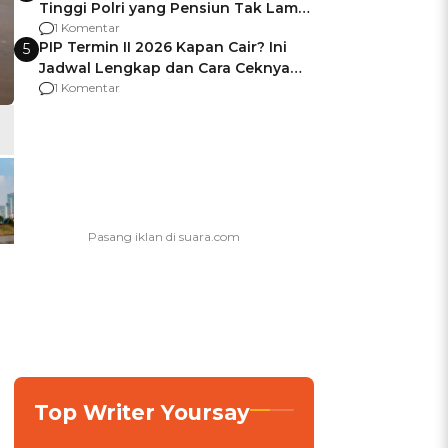
Tinggi Polri yang Pensiun Tak Lama
Usai Jadi Brigjen
1 Komentar
PIP Termin II 2026 Kapan Cair? Ini
5
Jadwal Lengkap dan Cara Ceknya
agar Dana Tidak Hangus!
1 Komentar
Top Writer Yoursay