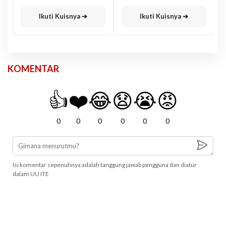
Karisma
Jawa
Ikuti Kuisnya ➔
Ikuti Kuisnya ➔
KOMENTAR
👍
❤️
😂
😧
😭
😡
0
0
0
0
0
0
Isi komentar sepenuhnya adalah tanggung jawab pengguna dan diatur
dalam UU ITE