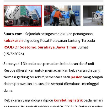
Suara.com -
Sejumlah petugas melakukan penanganan
kebakaran
di gedung Pusat Pelayanan Jantung Terpadu
RSUD Dr Soetomo
,
Surabaya
,
Jawa Timur
, Jumat
(15/5/2026).
Sebanyak 13 kendaraan pemadam kebakaran dan 5 unit
Rescue dikerahkan untuk memadamkan kebakaran di ruang
farmasi gedung tersebut, sementara satu
pasien
yang tengah
dalam perawatan khusus dan sempat dievakuasi meninggal
dunia.
Kebakaran yang diduga dipicu
korsleting listrik
pada lemari
es farmasi itu terjadi sekitar pukul 06.20 WIB. Puluhan pasien