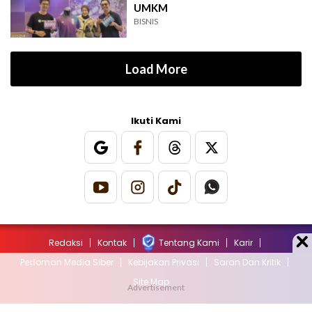
UMKM
BISNIS
Load More
Ikuti Kami
Redaksi
Kontak
Tentang Kami
Karir
Pedoman Media Siber
Kebijakan Privasi
Saran Dan Kritik
Site Map