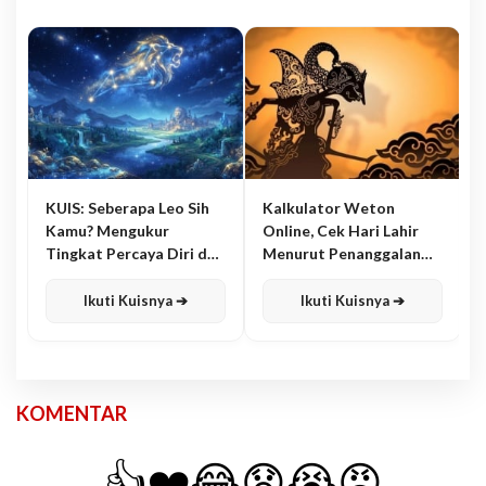
KUIS: Seberapa Leo Sih
Kalkulator Weton
Kamu? Mengukur
Online, Cek Hari Lahir
Tingkat Percaya Diri dan
Menurut Penanggalan
Karisma
Jawa
Ikuti Kuisnya ➔
Ikuti Kuisnya ➔
KOMENTAR
👍
❤️
😂
😧
😭
😡