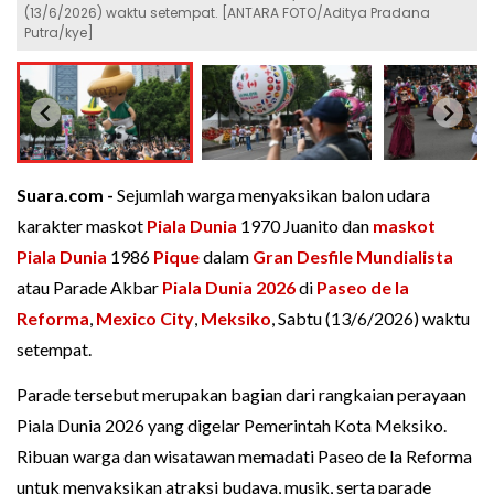
(13/6/2026) waktu setempat. [ANTARA FOTO/Aditya Pradana
Putra/kye]
Suara.com -
Sejumlah warga menyaksikan balon udara
karakter maskot
Piala Dunia
1970 Juanito dan
maskot
Piala Dunia
1986
Pique
dalam
Gran Desfile Mundialista
atau Parade Akbar
Piala Dunia 2026
di
Paseo de la
Reforma
,
Mexico City
,
Meksiko
, Sabtu (13/6/2026) waktu
setempat.
Parade tersebut merupakan bagian dari rangkaian perayaan
Piala Dunia 2026 yang digelar Pemerintah Kota Meksiko.
Ribuan warga dan wisatawan memadati Paseo de la Reforma
untuk menyaksikan atraksi budaya, musik, serta parade