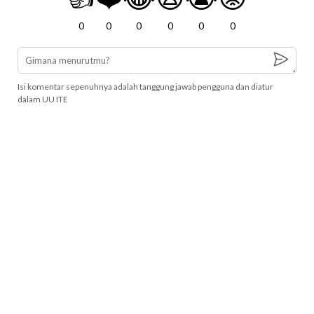
0
0
0
0
0
0
Isi komentar sepenuhnya adalah tanggung jawab pengguna dan diatur
dalam UU ITE