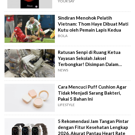
YOUR SAY
Sindiran Menohok Pelatih
Vietnam: Thom Haye Dibuat Mati
Kutu oleh Pemain Lapis Kedua
BOLA
Ratusan Senpi di Ruang Ketua
Yayasan Sekolah Jaksel
Terbongkar! Disimpan Dalam
Karung dan Styrofoam
NEWS
Cara Mencuci Puff Cushion Agar
Tidak Menjadi Sarang Bakteri,
Pakai 5 Bahan Ini
LIFESTYLE
5 Rekomendasi Jam Tangan Pintar
dengan Fitur Kesehatan Lengkap
2026, Akurat Pantau Heart Rate