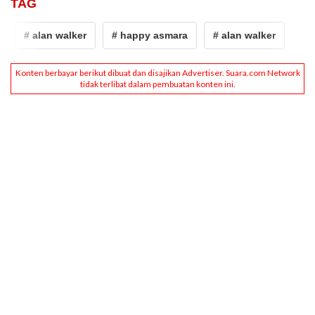
TAG
# alan walker
# happy asmara
# alan walker