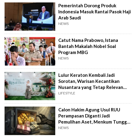
Pemerintah Dorong Produk
Indonesia Masuk Rantai Pasok Haji
Arab Saudi
NEWS
Catut Nama Prabowo, Istana
Bantah Makalah Nobel Soal
Program MBG
NEWS
Lulur Keraton Kembali Jadi
Sorotan, Warisan Kecantikan
Nusantara yang Tetap Relevan
hingga Kini
LIFESTYLE
Calon Hakim Agung Usul RUU
Perampasan Diganti Jadi
Pemulihan Aset, Menkum Tunggu
Langkah DPR
NEWS