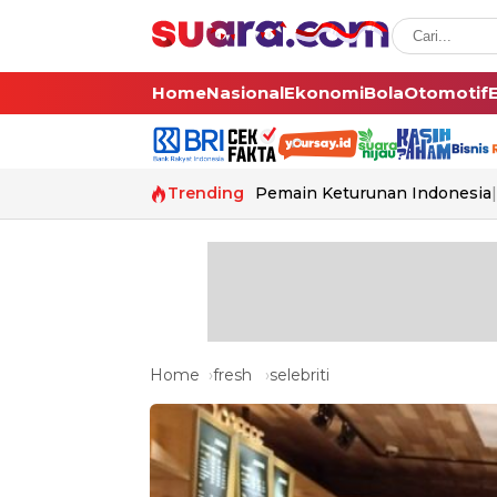
Home
Nasional
Ekonomi
Bola
Otomotif
Trending
Pemain Keturunan Indonesia
Home
fresh
selebriti