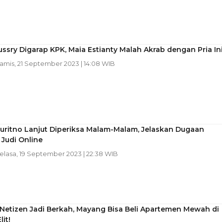
ssry Digarap KPK, Maia Estianty Malah Akrab dengan Pria In
Kamis, 21 September 2023 | 14:08 WIB
uritno Lanjut Diperiksa Malam-Malam, Jelaskan Dugaan
Judi Online
Selasa, 19 September 2023 | 22:38 WIB
Netizen Jadi Berkah, Mayang Bisa Beli Apartemen Mewah di
it!