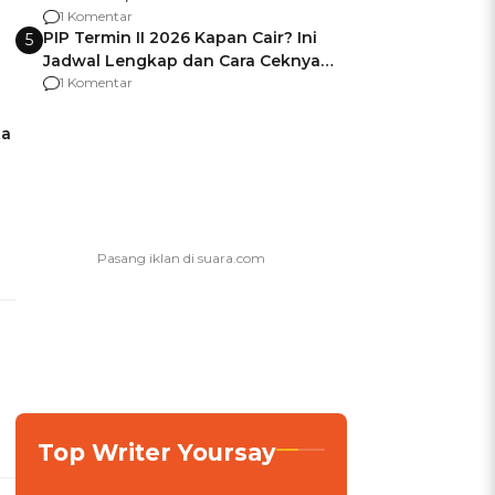
Berencana Pakai Jimat di Pakansari
1 Komentar
PIP Termin II 2026 Kapan Cair? Ini
5
Jadwal Lengkap dan Cara Ceknya
agar Dana Tidak Hangus!
1 Komentar
ta
Top Writer Yoursay