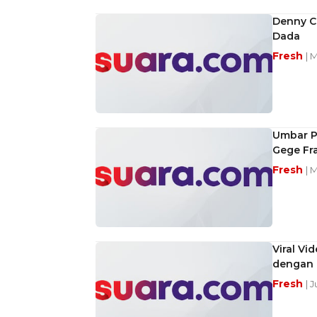
Denny C
Dada
Fresh
| 
Umbar P
Gege Fr
Fresh
| 
Viral Vi
dengan 
Fresh
| 