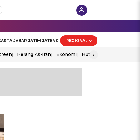
KARTA
JABAR
JATIM
JATENG
REGIONAL
›
creen
Perang As-Iran
Ekonomi
Hut Ri