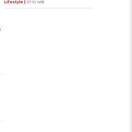
Lifestyle |
07:10 WIB
i