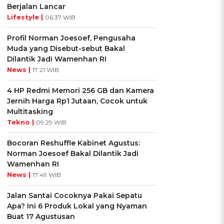
Berjalan Lancar
Lifestyle |
06:37 WIB
Profil Norman Joesoef, Pengusaha
Muda yang Disebut-sebut Bakal
Dilantik Jadi Wamenhan RI
News |
17:21 WIB
4 HP Redmi Memori 256 GB dan Kamera
Jernih Harga Rp1 Jutaan, Cocok untuk
Multitasking
Tekno |
09:29 WIB
Bocoran Reshuffle Kabinet Agustus:
Norman Joesoef Bakal Dilantik Jadi
Wamenhan RI
News |
17:49 WIB
Jalan Santai Cocoknya Pakai Sepatu
Apa? Ini 6 Produk Lokal yang Nyaman
Buat 17 Agustusan