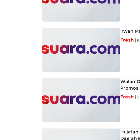
Irwan Mu
Fresh
| 
Wulan G
Promosi 
Fresh
| 
Hujatan 
Daerah El