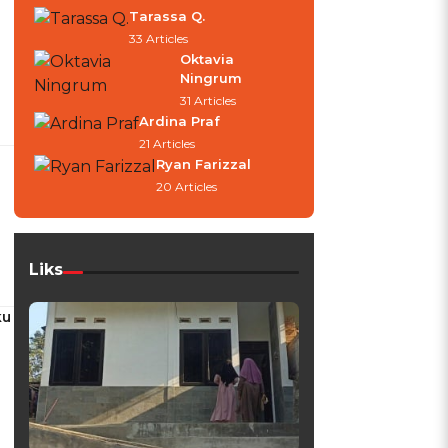
Tarassa Q.
33 Articles
Oktavia
Ningrum
31 Articles
Ardina Praf
21 Articles
Ryan Farizzal
20 Articles
Liks
ku