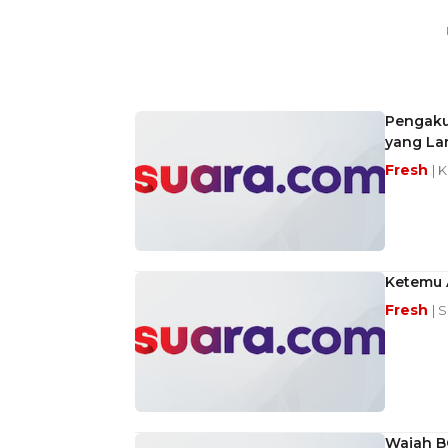
Pengaku
yang La
Fresh
| 
Ketemu A
Fresh
| 
Wajah B