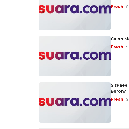
Fresh
| 
Calon Me
Fresh
| 
Siskaee 
Buron?
Fresh
| 