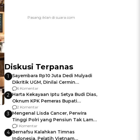
Diskusi Terpanas
Sayembara Rp10 Juta Dedi Mulyadi
1
Dikritik UGM, Dinilai Cermin
Gagalnya Negara Jamin Keamanan
6 Komentar
Harta Kekayaan Iptu Setya Budi Dias,
2
Oknum KPK Pemeras Bupati
Pemalang
2 Komentar
Mengenal Lisda Cancer, Perwira
3
Tinggi Polri yang Pensiun Tak Lama
Usai Jadi Brigjen
1 Komentar
Bernafsu Kalahkan Timnas
4
Indonesia, Pelatih Vietnam