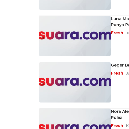
Luna Ma
Punya P
Fresh
| 
Geger B
Fresh
| 
Nora Ale
Polisi
Fresh
| 