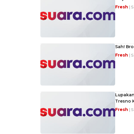
Fresh
| 
Sah! Bro
Fresh
| 
Lupakan 
Tresno 
Fresh
| 