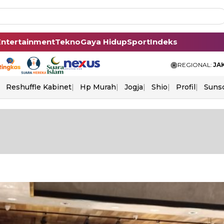
Entertainment
Tekno
Gaya Hidup
Sport
Indeks
REGIONAL:
JA
Reshuffle Kabinet
Hp Murah
Jogja
Shio
Profil
Suns