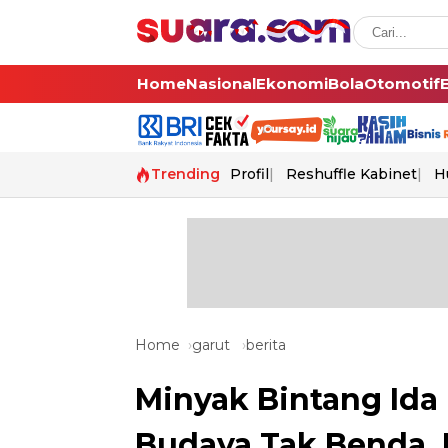
Home
Nasional
Ekonomi
Bola
Otomotif
Trending
Profil
Reshuffle Kabinet
H
Home
garut
berita
Minyak Bintang Ida
Budaya Tak Benda, 