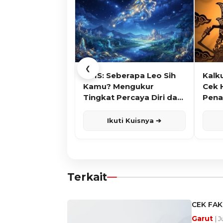
❮
KUIS: Seberapa Leo Sih
Kalk
Kamu? Mengukur
Cek 
Tingkat Percaya Diri dan
Pena
Karisma
Ikuti Kuisnya ➔
Terkait
CEK FAK
Garut
| 