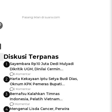
Diskusi Terpanas
Sayembara Rp10 Juta Dedi Mulyadi
1
Dikritik UGM, Dinilai Cermin
Gagalnya Negara Jamin Keamanan
6 Komentar
Harta Kekayaan Iptu Setya Budi Dias,
2
Oknum KPK Pemeras Bupati
Pemalang
2 Komentar
Bernafsu Kalahkan Timnas
3
Indonesia, Pelatih Vietnam
Berencana Pakai Jimat di Pakansari
1 Komentar
Mengenal Lisda Cancer, Perwira
4