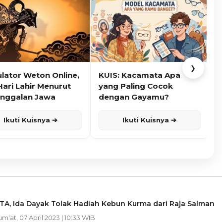
❯
ulator Weton Online,
KUIS: Kacamata Apa
K
Hari Lahir Menurut
yang Paling Cocok
nggalan Jawa
dengan Gayamu?
Ikuti Kuisnya ➔
Ikuti Kuisnya ➔
TA, Ida Dayak Tolak Hadiah Kebun Kurma dari Raja Salman
Jum'at, 07 April 2023 | 10:33 WIB