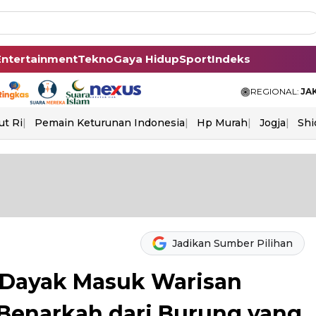
Entertainment
Tekno
Gaya Hidup
Sport
Indeks
REGIONAL:
JA
ut Ri
Pemain Keturunan Indonesia
Hp Murah
Jogja
Shi
Jadikan Sumber Pilihan
 Dayak Masuk Warisan
Benarkah dari Burung yang