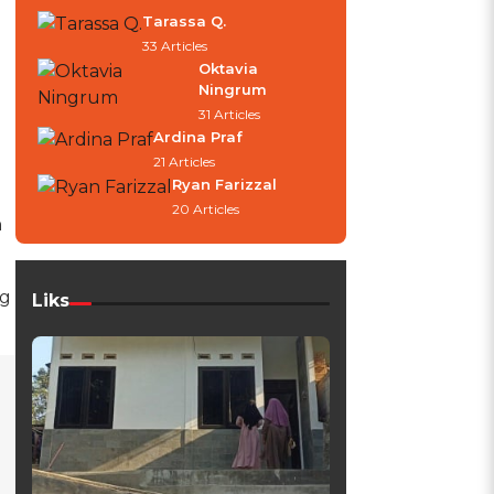
Tarassa Q.
33 Articles
Oktavia
Ningrum
31 Articles
Ardina Praf
21 Articles
Ryan Farizzal
20 Articles
n
ng
Liks