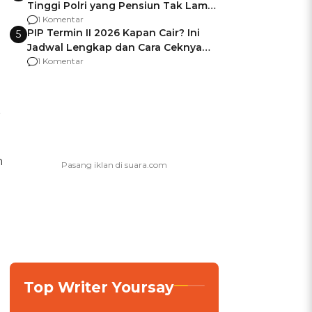
Tinggi Polri yang Pensiun Tak Lama
Usai Jadi Brigjen
1 Komentar
PIP Termin II 2026 Kapan Cair? Ini
5
Jadwal Lengkap dan Cara Ceknya
agar Dana Tidak Hangus!
1 Komentar
r
n
Top Writer Yoursay