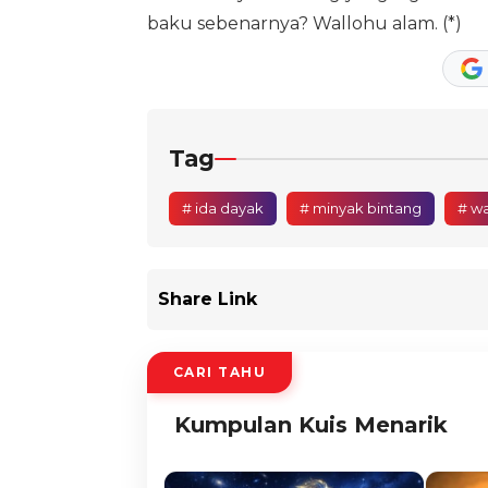
baku sebenarnya? Wallohu alam. (*)
Tag
# ida dayak
# minyak bintang
# wa
Share Link
CARI TAHU
Kumpulan Kuis Menarik