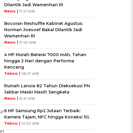
Dilantik Jadi Wamenhan RI
News |
17:21 WIB
Bocoran Reshuffle Kabinet Agustus:
Norman Joesoef Bakal Dilantik Jadi
Wamenhan RI
News |
17:49 WIB
4 HP Murah Baterai 7000 mAh, Tahan
hingga 2 Hari dengan Performa
Kencang
Tekno |
08:13 WIB
Rumah Lansia 82 Tahun Dieksekusi PN
Jakbar Meski Masih Sengketa
News |
19:31 WIB
6 HP Samsung Rp2 Jutaan Terbaik:
ur
Kamera Tajam, NFC hingga Koneksi 5G
Tekno |
10:30 WIB
an