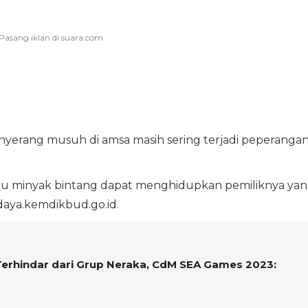
yerang musuh di amsa masih sering terjadi peperanga
mu minyak bintang dapat menghidupkan pemiliknya ya
daya.kemdikbud.go.id.
Terhindar dari Grup Neraka, CdM SEA Games 2023: