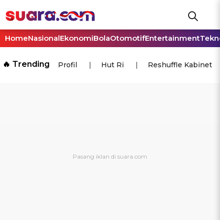
Home
Nasional
Ekonomi
Bola
Otomotif
Entertainment
Tekn
🔥 Trending
Profil
Hut Ri
Reshuffle Kabinet