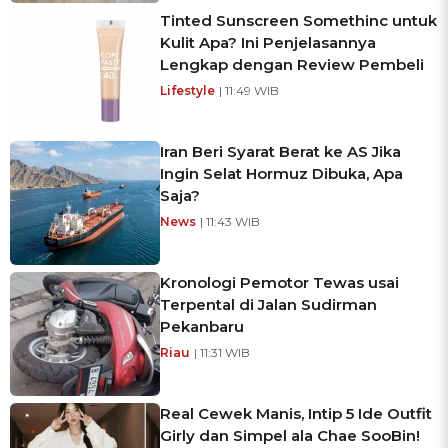
Tinted Sunscreen Somethinc untuk
Kulit Apa? Ini Penjelasannya
Lengkap dengan Review Pembeli
Lifestyle
| 11:49 WIB
Iran Beri Syarat Berat ke AS Jika
Ingin Selat Hormuz Dibuka, Apa
Saja?
News
| 11:43 WIB
Kronologi Pemotor Tewas usai
Terpental di Jalan Sudirman
Pekanbaru
Riau
| 11:31 WIB
Real Cewek Manis, Intip 5 Ide Outfit
Girly dan Simpel ala Chae SooBin!