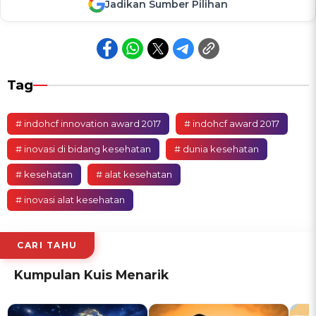
Jadikan Sumber Pilihan
Tag
# indohcf innovation award 2017
# indohcf award 2017
# inovasi di bidang kesehatan
# dunia kesehatan
# kesehatan
# alat kesehatan
# inovasi alat kesehatan
CARI TAHU
Kumpulan Kuis Menarik