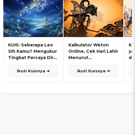
KUIS: Seberapa Leo
Kalkulator Weton
KU
Sih Kamu? Mengukur
Online, Cek Hari Lahir
ya
Tingkat Percaya Diri
Menurut
de
dan Karisma
Penanggalan Jawa
Ikuti Kuisnya ➔
Ikuti Kuisnya ➔