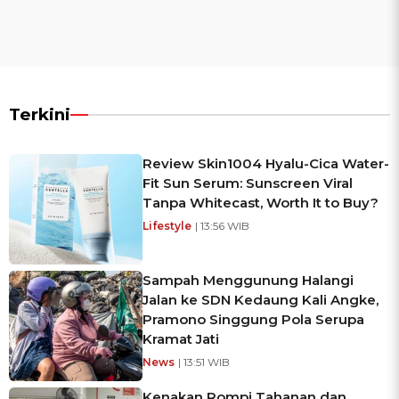
Terkini
Review Skin1004 Hyalu-Cica Water-
Fit Sun Serum: Sunscreen Viral
Tanpa Whitecast, Worth It to Buy?
Lifestyle
| 13:56 WIB
Sampah Menggunung Halangi
Jalan ke SDN Kedaung Kali Angke,
Pramono Singgung Pola Serupa
Kramat Jati
News
| 13:51 WIB
Kenakan Rompi Tahanan dan