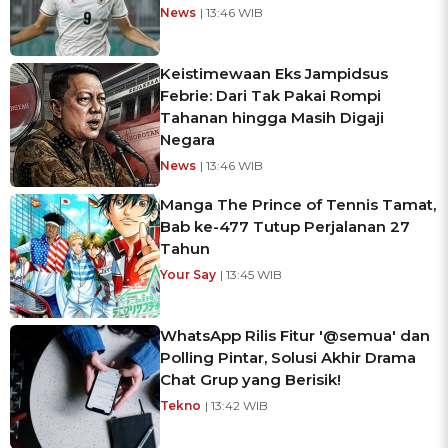
News
| 13:46 WIB
Keistimewaan Eks Jampidsus
Febrie: Dari Tak Pakai Rompi
Tahanan hingga Masih Digaji
Negara
News
| 13:46 WIB
Manga The Prince of Tennis Tamat,
Bab ke-477 Tutup Perjalanan 27
Tahun
Your Say
| 13:45 WIB
WhatsApp Rilis Fitur '@semua' dan
Polling Pintar, Solusi Akhir Drama
Chat Grup yang Berisik!
Tekno
| 13:42 WIB