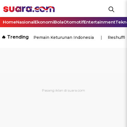
Home
Nasional
Ekonomi
Bola
Otomotif
Entertainment
Tekn
🔥 Trending
Pemain Keturunan Indonesia
Reshuffl