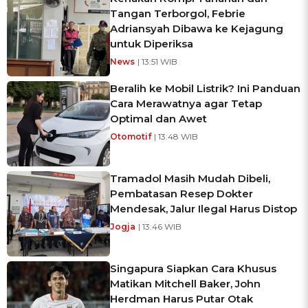
Tangan Terborgol, Febrie
Adriansyah Dibawa ke Kejagung
untuk Diperiksa
News
| 13:51 WIB
Beralih ke Mobil Listrik? Ini Panduan
Cara Merawatnya agar Tetap
Optimal dan Awet
Otomotif
| 13:48 WIB
Tramadol Masih Mudah Dibeli,
Pembatasan Resep Dokter
Mendesak, Jalur Ilegal Harus Distop
Jogja
| 13:46 WIB
Singapura Siapkan Cara Khusus
Matikan Mitchell Baker, John
Herdman Harus Putar Otak