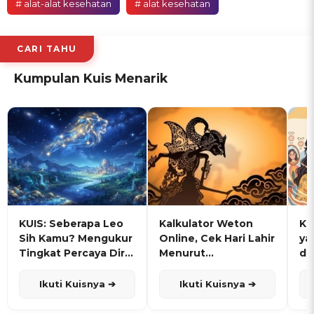
# alat-alat kesehatan
# alat kesehatan
CARI TAHU
Kumpulan Kuis Menarik
KUIS: Seberapa Leo
Kalkulator Weton
KU
Sih Kamu? Mengukur
Online, Cek Hari Lahir
ya
Tingkat Percaya Diri
Menurut
de
dan Karisma
Penanggalan Jawa
Ikuti Kuisnya ➔
Ikuti Kuisnya ➔