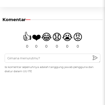
Komentar
👍
❤️
😂
😧
😭
😡
0
0
0
0
0
0
Isi komentar sepenuhnya adalah tanggung jawab pengguna dan
diatur dalam UU ITE