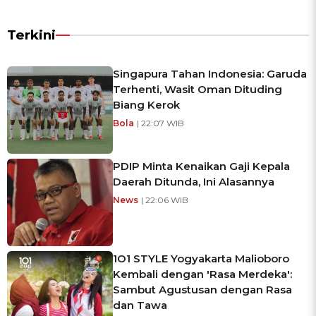
Terkini
Singapura Tahan Indonesia: Garuda
Terhenti, Wasit Oman Dituding
Biang Kerok
Bola
| 22:07 WIB
PDIP Minta Kenaikan Gaji Kepala
Daerah Ditunda, Ini Alasannya
News
| 22:06 WIB
1O1 STYLE Yogyakarta Malioboro
Kembali dengan 'Rasa Merdeka':
Sambut Agustusan dengan Rasa
dan Tawa