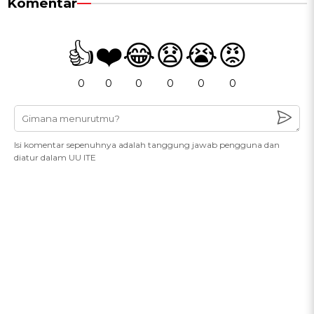
Komentar
👍
❤️
😂
😧
😭
😡
0
0
0
0
0
0
Isi komentar sepenuhnya adalah tanggung jawab pengguna dan
diatur dalam UU ITE