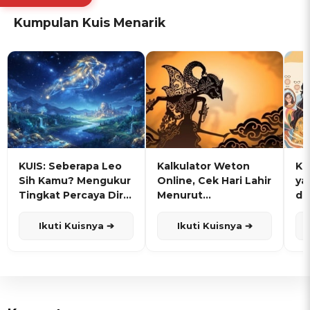
Kumpulan Kuis Menarik
KUIS: Seberapa Leo
Kalkulator Weton
KU
Sih Kamu? Mengukur
Online, Cek Hari Lahir
ya
Tingkat Percaya Diri
Menurut
de
dan Karisma
Penanggalan Jawa
Ikuti Kuisnya ➔
Ikuti Kuisnya ➔