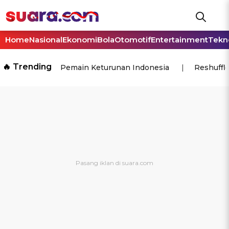
Home
Nasional
Ekonomi
Bola
Otomotif
Entertainment
Tekn
🔥 Trending
Pemain Keturunan Indonesia
Reshuffl