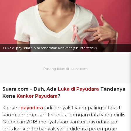
Luka di payudara bisa sebabkan kanker? (Shutterstock)
Suara.com -
Duh, Ada
Luka di Payudara
Tandanya
Kena
Kanker Payudara
?
Kanker
payudara
jadi penyakit yang paling ditakuti
kaum perempuan. Ini sesuai dengan data yang dirilis
Globocan 2018 menyatakan kanker payudara jadi
jenis kanker terbanyak yang diderita perempuan