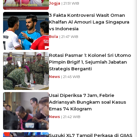
Jogja
| 21:51 WIB
3 Fakta Kontroversi Wasit Oman
Khalfan Al Amouri Laga Singapura
vs Indonesia
Bola
| 21:47 WIB
Rotasi Pasmar 1: Kolonel Sri Utomo
Pimpin Brigif 1, Sejumlah Jabatan
Strategis Berganti
News
| 21:45 WIB
Usai Diperiksa 7 Jam, Febrie
Adriansyah Bungkam soal Kasus
Emas 74 Kilogram
News
| 21:42 WIB
Suzuki XL7 Tampil Perkasa di GIIAS