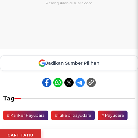
Jadikan Sumber Pilihan
Tag
# Kanker Payudara
# luka di payudara
# Payudara
CARI TAHU