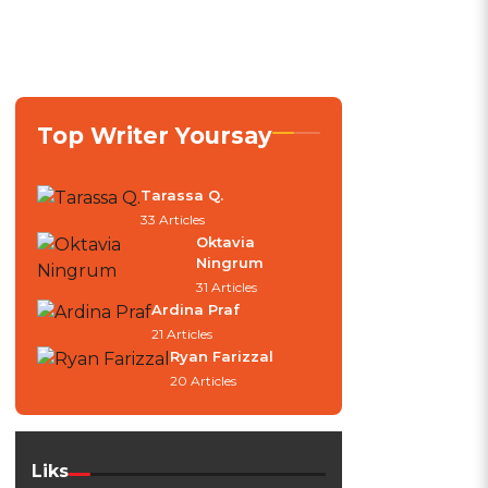
Top Writer Yoursay
Tarassa Q.
33 Articles
Oktavia
Ningrum
31 Articles
Ardina Praf
21 Articles
Ryan Farizzal
20 Articles
Liks