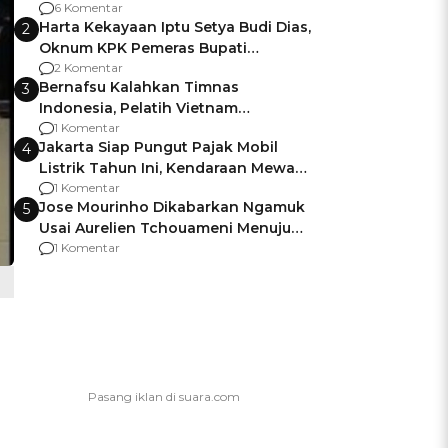
Gagalnya Negara Jamin Keamanan
6 Komentar
Harta Kekayaan Iptu Setya Budi Dias,
2
Oknum KPK Pemeras Bupati
Pemalang
2 Komentar
Bernafsu Kalahkan Timnas
3
Indonesia, Pelatih Vietnam
Berencana Pakai Jimat di Pakansari
1 Komentar
Jakarta Siap Pungut Pajak Mobil
4
Listrik Tahun Ini, Kendaraan Mewah
Kena hingga 75% PKB
1 Komentar
Jose Mourinho Dikabarkan Ngamuk
5
Usai Aurelien Tchouameni Menuju
Manchester United
1 Komentar