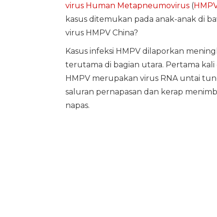
virus
Human Metapneumovirus
(
HMP
kasus ditemukan pada anak-anak di bawa
virus HMPV China?
Kasus infeksi HMPV dilaporkan meningka
terutama di bagian utara. Pertama kali 
HMPV merupakan virus RNA untai tungg
saluran pernapasan dan kerap menimbul
napas.