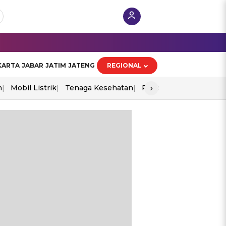
KARTA
JABAR
JATIM
JATENG
REGIONAL
›
n
Mobil Listrik
Tenaga Kesehatan
Piala Aff 2026
Ekono