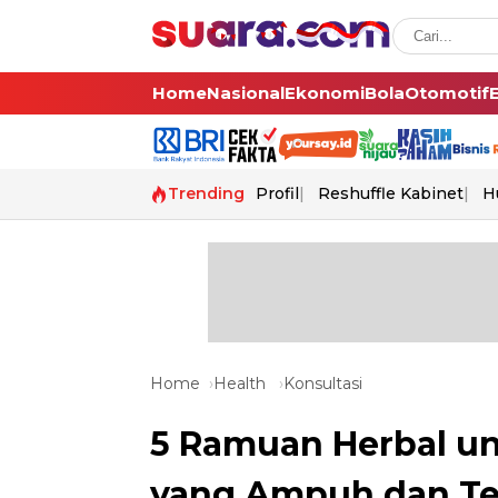
Home
Nasional
Ekonomi
Bola
Otomotif
Trending
Profil
Reshuffle Kabinet
H
Home
Health
Konsultasi
5 Ramuan Herbal un
yang Ampuh dan Ter