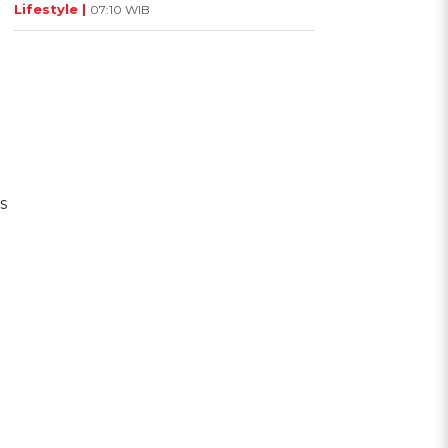
Lifestyle |
07:10 WIB
s