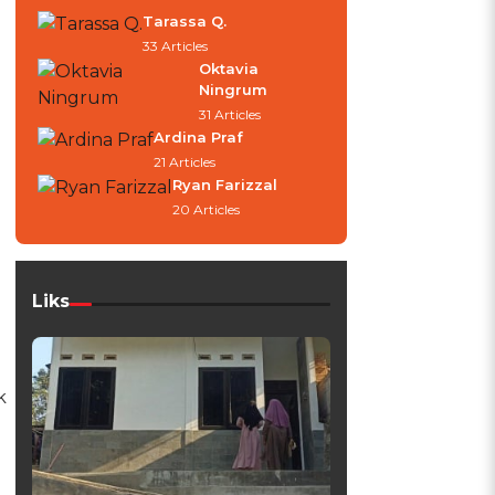
Tarassa Q.
33 Articles
Oktavia
Ningrum
31 Articles
Ardina Praf
21 Articles
Ryan Farizzal
20 Articles
Liks
k