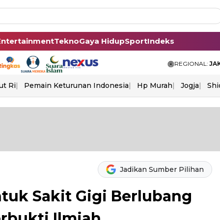
Entertainment
Tekno
Gaya Hidup
Sport
Indeks
REGIONAL:
JA
ut Ri
Pemain Keturunan Indonesia
Hp Murah
Jogja
Shi
Jadikan Sumber Pilihan
tuk Sakit Gigi Berlubang
bukti Ilmiah