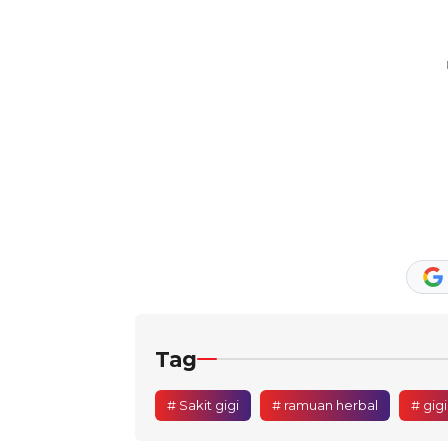
Tag
# Sakit gigi
# ramuan herbal
# gig