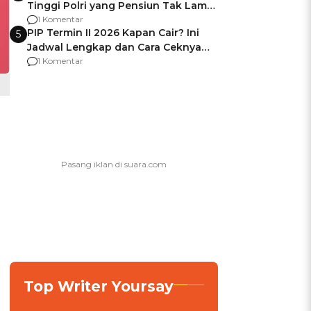
Tinggi Polri yang Pensiun Tak Lama
Usai Jadi Brigjen
1 Komentar
PIP Termin II 2026 Kapan Cair? Ini
5
Jadwal Lengkap dan Cara Ceknya
agar Dana Tidak Hangus!
1 Komentar
Top Writer Yoursay