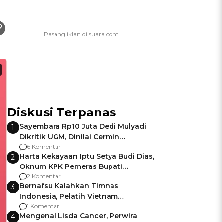
Diskusi Terpanas
Sayembara Rp10 Juta Dedi Mulyadi
1
Dikritik UGM, Dinilai Cermin
Gagalnya Negara Jamin Keamanan
6 Komentar
Harta Kekayaan Iptu Setya Budi Dias,
2
Oknum KPK Pemeras Bupati
Pemalang
2 Komentar
Bernafsu Kalahkan Timnas
3
Indonesia, Pelatih Vietnam
Berencana Pakai Jimat di Pakansari
1 Komentar
Mengenal Lisda Cancer, Perwira
4