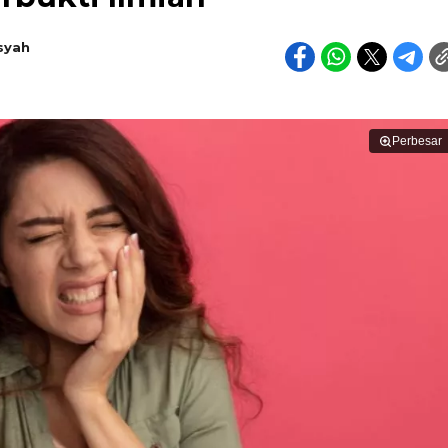
syah
Perbesar