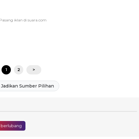
1
2
>
Jadikan Sumber Pilihan
i berlubang