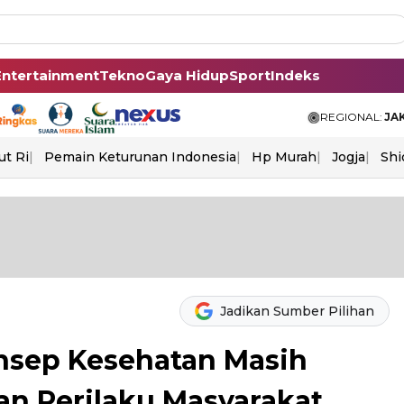
Entertainment
Tekno
Gaya Hidup
Sport
Indeks
REGIONAL:
JA
ut Ri
Pemain Keturunan Indonesia
Hp Murah
Jogja
Shi
Jadikan Sumber Pilihan
nsep Kesehatan Masih
n Perilaku Masyarakat