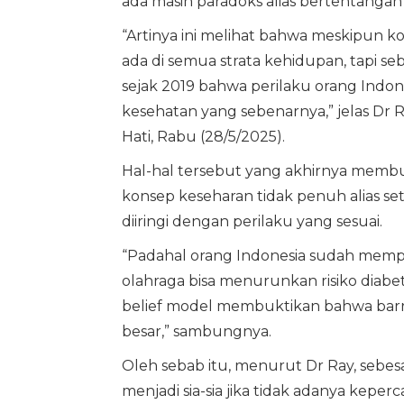
ada masih paradoks alias bertentang
“Artinya ini melihat bahwa meskipun 
ada di semua strata kehidupan, tapi s
sejak 2019 bahwa perilaku orang Indo
kesehatan yang sebenarnya,” jelas Dr
Hati, Rabu (28/5/2025).
Hal-hal tersebut yang akhirnya mem
konsep keseharan tidak penuh alias se
diiringi dengan perilaku yang sesuai.
“Padahal orang Indonesia sudah memp
olahraga bisa menurunkan risiko diabet
belief model membuktikan bahwa barrie
besar,” sambungnya.
Oleh sebab itu, menurut Dr Ray, sebes
menjadi sia-sia jika tidak adanya kepe