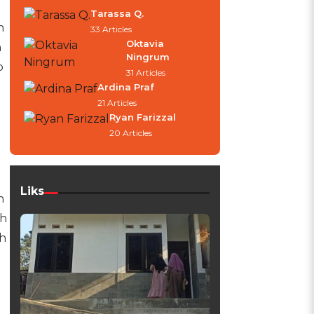
Tarassa Q.
h
33 Articles
Oktavia
n
Ningrum
p
31 Articles
Ardina Praf
21 Articles
Ryan Farizzal
20 Articles
Liks
n
th
ih