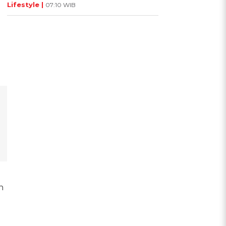
Lifestyle |
07:10 WIB
n