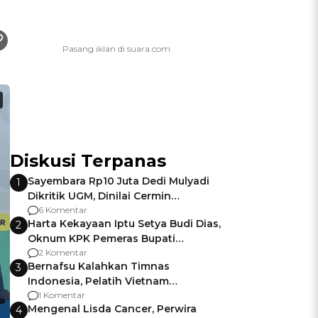
Diskusi Terpanas
Sayembara Rp10 Juta Dedi Mulyadi
1
Dikritik UGM, Dinilai Cermin
Gagalnya Negara Jamin Keamanan
6 Komentar
Harta Kekayaan Iptu Setya Budi Dias,
2
Oknum KPK Pemeras Bupati
Pemalang
2 Komentar
Bernafsu Kalahkan Timnas
3
Indonesia, Pelatih Vietnam
Berencana Pakai Jimat di Pakansari
1 Komentar
Mengenal Lisda Cancer, Perwira
4