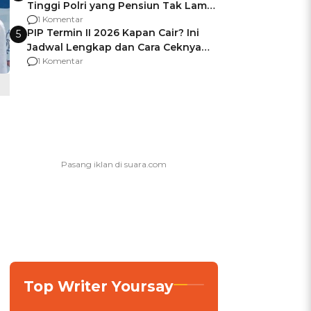
Tinggi Polri yang Pensiun Tak Lama
Usai Jadi Brigjen
1 Komentar
PIP Termin II 2026 Kapan Cair? Ini
5
Jadwal Lengkap dan Cara Ceknya
agar Dana Tidak Hangus!
1 Komentar
Top Writer Yoursay