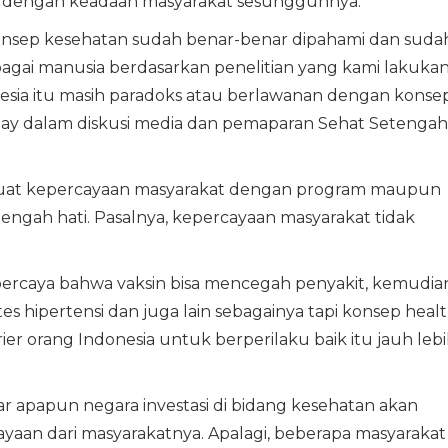
an dengan keadaan masyarakat sesungguhnya.
konsep kesehatan sudah benar-benar dipahami dan suda
ebagai manusia berdasarkan penelitian yang kami lakuka
nesia itu masih paradoks atau berlawanan dengan konse
 Ray dalam diskusi media dan pemaparan Sehat Setengah
buat kepercayaan masyarakat dengan program maupun
tengah hati. Pasalnya, kepercayaan masyarakat tidak
ercaya bahwa vaksin bisa mencegah penyakit, kemudia
es hipertensi dan juga lain sebagainya tapi konsep heal
r orang Indonesia untuk berperilaku baik itu jauh leb
ar apapun negara investasi di bidang kesehatan akan
rcayaan dari masyarakatnya. Apalagi, beberapa masyarakat