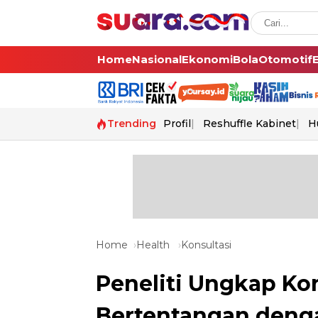
Home
Nasional
Ekonomi
Bola
Otomotif
Trending
Profil
Reshuffle Kabinet
H
Home
Health
Konsultasi
Peneliti Ungkap Ko
Bertentangan denga