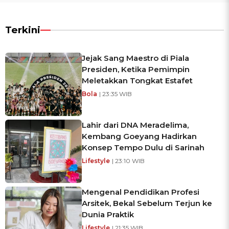
Terkini
Jejak Sang Maestro di Piala
Presiden, Ketika Pemimpin
Meletakkan Tongkat Estafet
Bola
| 23:35 WIB
Lahir dari DNA Meradelima,
Kembang Goeyang Hadirkan
Konsep Tempo Dulu di Sarinah
Lifestyle
| 23:10 WIB
Mengenal Pendidikan Profesi
Arsitek, Bekal Sebelum Terjun ke
Dunia Praktik
Lifestyle
| 21:35 WIB