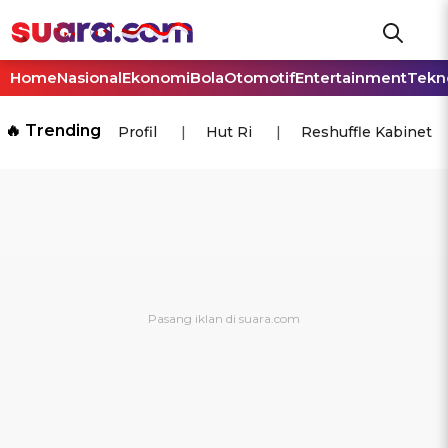
Home
Nasional
Ekonomi
Bola
Otomotif
Entertainment
Tekn
🔥 Trending
Profil
Hut Ri
Reshuffle Kabinet