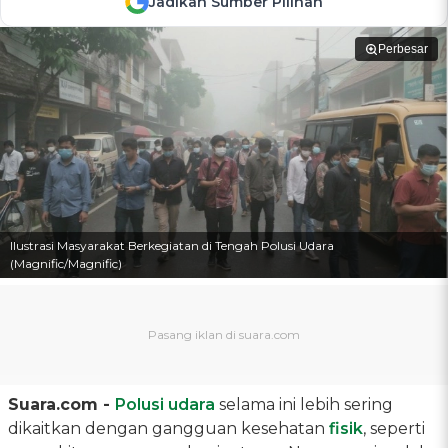
Jadikan Sumber Pilihan
Perbesar
Ilustrasi Masyarakat Berkegiatan di Tengah Polusi Udara
(Magnific/Magnific)
Suara.com -
Polusi udara
selama ini lebih sering
dikaitkan dengan gangguan kesehatan
fisik
, seperti