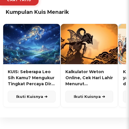
Kumpulan Kuis Menarik
KUIS: Seberapa Leo
Kalkulator Weton
KU
Sih Kamu? Mengukur
Online, Cek Hari Lahir
ya
Tingkat Percaya Diri
Menurut
de
dan Karisma
Penanggalan Jawa
Ikuti Kuisnya ➔
Ikuti Kuisnya ➔