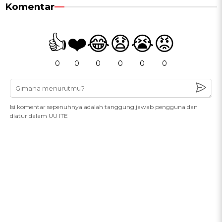
Komentar
👍
❤️
😂
😧
😭
😡
0
0
0
0
0
0
Isi komentar sepenuhnya adalah tanggung jawab pengguna dan
diatur dalam UU ITE