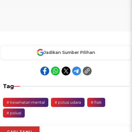
Jadikan Sumber Pilihan
Tag
# kesehatan mental
# polusi udara
# fisik
# polusi
CARI TAHU