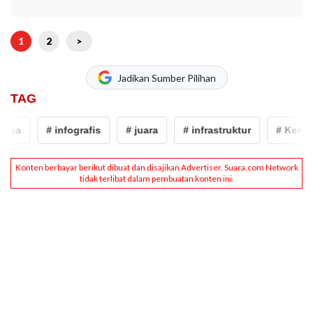
1
2
>
Jadikan Sumber Pilihan
TAG
# infografis
# juara
# infrastruktur
# Kementer