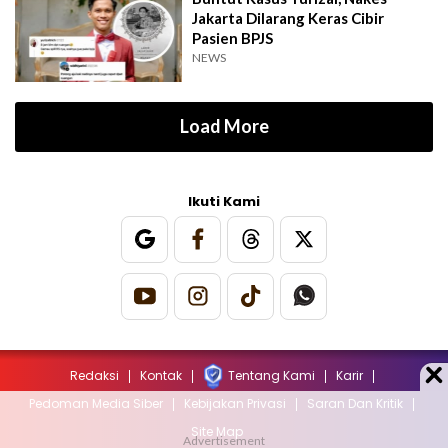
Jakarta Dilarang Keras Cibir
Pasien BPJS
NEWS
Load More
Ikuti Kami
Redaksi
Kontak
Tentang Kami
Karir
Pedoman Media Siber
Kebijakan Privasi
Saran Dan Kritik
Site Map