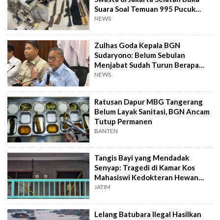
Suara Soal Temuan 995 Pucuk
Senjata Api
NEWS
Zulhas Goda Kepala BGN
Sudaryono: Belum Sebulan
Menjabat Sudah Turun Berapa
Kilo?
NEWS
Ratusan Dapur MBG Tangerang
Belum Layak Sanitasi, BGN Ancam
Tutup Permanen
BANTEN
Tangis Bayi yang Mendadak
Senyap: Tragedi di Kamar Kos
Mahasiswi Kedokteran Hewan
Surabaya
JATIM
Lelang Batubara Ilegal Hasilkan