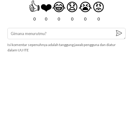
👍
❤️
😂
😧
😭
😡
0
0
0
0
0
0
Isi komentar sepenuhnya adalah tanggung jawab pengguna dan diatur
dalam UU ITE