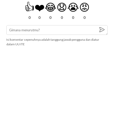
👍
❤️
😂
😧
😭
😡
0
0
0
0
0
0
Isi komentar sepenuhnya adalah tanggung jawab pengguna dan diatur
dalam UU ITE