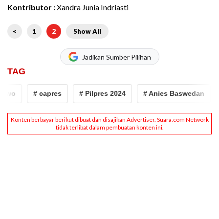
Kontributor :
Xandra Junia Indriasti
<
1
2
Show All
Jadikan Sumber Pilihan
TAG
owo
# capres
# Pilpres 2024
# Anies Baswedan
#