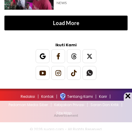
NEWS
Load More
Ikuti Kami
Redaksi
Kontak
Tentang Kami
Karir
Pedoman Media Siber
Kebijakan Privasi
Saran Dan Kritik
Site Map
© 2026 suara.com - All Rights Reserved.