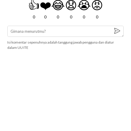
👍
❤️
😂
😧
😭
😡
0
0
0
0
0
0
Isi komentar sepenuhnya adalah tanggung jawab pengguna dan diatur
dalam UU ITE