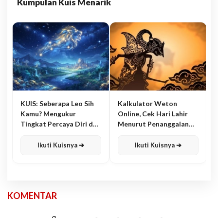
Kumpulan Kuis Menarik
KUIS: Seberapa Leo Sih
Kalkulator Weton
Kamu? Mengukur
Online, Cek Hari Lahir
Tingkat Percaya Diri dan
Menurut Penanggalan
Karisma
Jawa
Ikuti Kuisnya ➔
Ikuti Kuisnya ➔
KOMENTAR