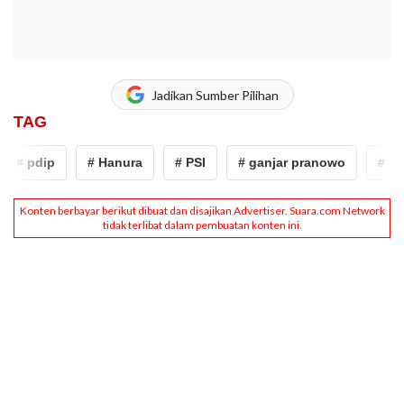
Jadikan Sumber Pilihan
TAG
# pdip
# Hanura
# PSI
# ganjar pranowo
# capr