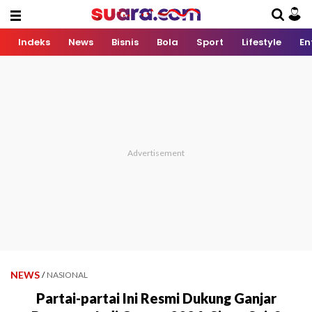
Indeks
News
Bisnis
Bola
Sport
Lifestyle
En
NEWS
/
NASIONAL
Partai-partai Ini Resmi Dukung Ganjar