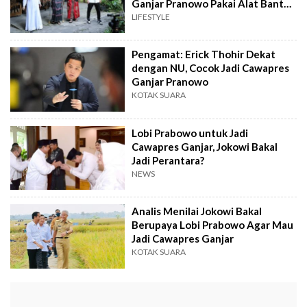
Ganjar Pranowo Pakai Alat Bantu
Jalan: Apa Itu Kruk dan Fungsinya?
LIFESTYLE
Pengamat: Erick Thohir Dekat
dengan NU, Cocok Jadi Cawapres
Ganjar Pranowo
KOTAK SUARA
Lobi Prabowo untuk Jadi
Cawapres Ganjar, Jokowi Bakal
Jadi Perantara?
NEWS
Analis Menilai Jokowi Bakal
Berupaya Lobi Prabowo Agar Mau
Jadi Cawapres Ganjar
KOTAK SUARA