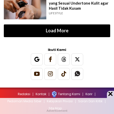
yang Sesuai Undertone Kulit agar
Hasil Tidak Kusam
LIFESTYLE
Load More
Ikuti Kami
Redaksi
Kontak
Tentang Kami
Karir
Pedoman Media Siber
Kebijakan Privasi
Saran Dan Kritik
Site Map