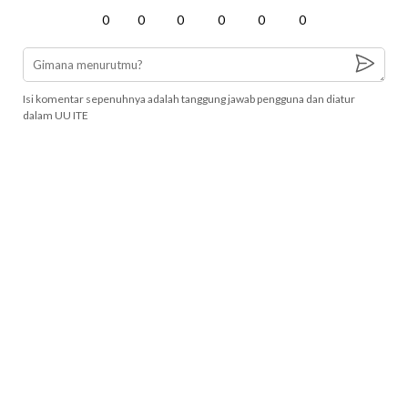
0
0
0
0
0
0
Isi komentar sepenuhnya adalah tanggung jawab pengguna dan diatur
dalam UU ITE