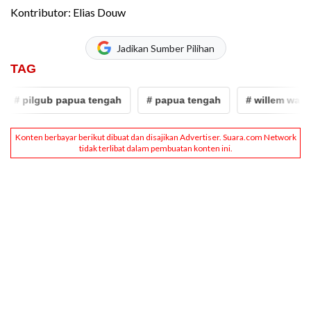
Kontributor: Elias Douw
Jadikan Sumber Pilihan
TAG
# pilgub papua tengah
# papua tengah
# willem wandik