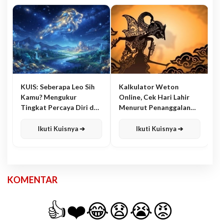
KUIS: Seberapa Leo Sih
Kalkulator Weton
Kamu? Mengukur
Online, Cek Hari Lahir
Tingkat Percaya Diri dan
Menurut Penanggalan
Karisma
Jawa
Ikuti Kuisnya ➔
Ikuti Kuisnya ➔
KOMENTAR
👍
❤️
😂
😧
😭
😡