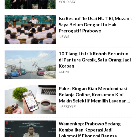
YOUR SAY
Isu Reshuffle Usai HUT RI, Muzani:
Saya Belum Dengar, Itu Hak
Prerogatif Prabowo
NEWS
10 Tiang Listrik Roboh Beruntun
di Pantura Gresik, Satu Orang Jadi
Korban
JATIM
Paket Ringan Kian Mendominasi
Belanja Online, Konsumen Kini
Makin Selektif Memilih Layanan
Kirim
LIFESTYLE
Wamenkop: Prabowo Sedang
Kembalikan Koperasi Jadi
Lokomotif Ekonomi Bangsa