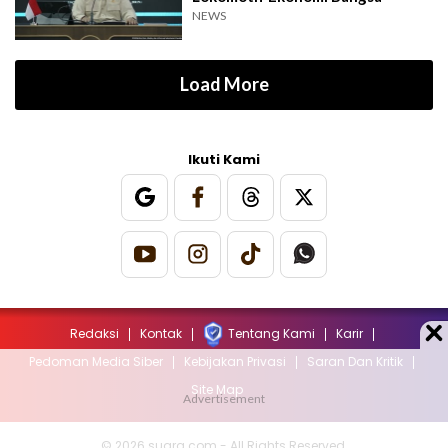
NEWS
Load More
Ikuti Kami
Redaksi
Kontak
Tentang Kami
Karir
Pedoman Media Siber
Kebijakan Privasi
Saran Dan Kritik
Site Map
© 2026 suara.com - All Rights Reserved.