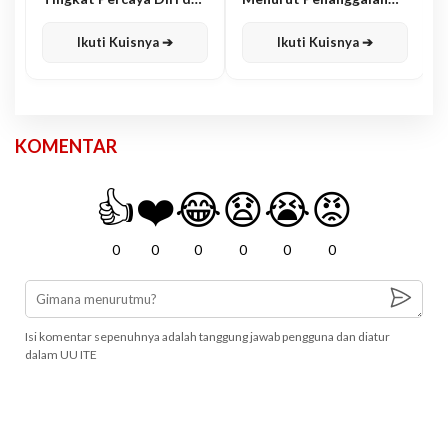
Karisma
Jawa
Ikuti Kuisnya ➔
Ikuti Kuisnya ➔
KOMENTAR
👍
❤️
😂
😧
😭
😡
0
0
0
0
0
0
Isi komentar sepenuhnya adalah tanggung jawab pengguna dan diatur
dalam UU ITE