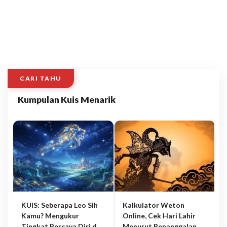
CARI TAHU
Kumpulan Kuis Menarik
KUIS: Seberapa Leo Sih
Kalkulator Weton
Kamu? Mengukur
Online, Cek Hari Lahir
Tingkat Percaya Diri dan
Menurut Penanggalan