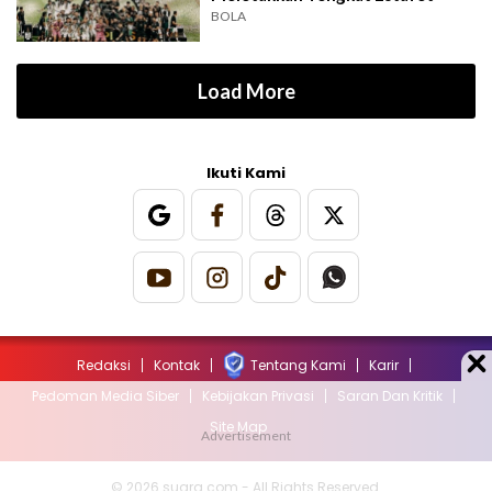
BOLA
Load More
Ikuti Kami
Redaksi
Kontak
Tentang Kami
Karir
Pedoman Media Siber
Kebijakan Privasi
Saran Dan Kritik
Site Map
© 2026 suara.com - All Rights Reserved.