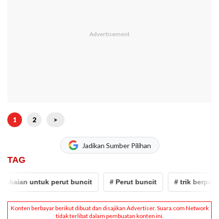
1
2
>
Jadikan Sumber Pilihan
TAG
pakaian untuk perut buncit
# Perut buncit
# trik berpakai