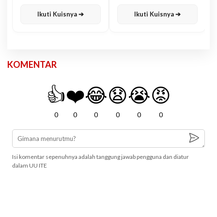
Karisma
Jawa
Ikuti Kuisnya ➔
Ikuti Kuisnya ➔
KOMENTAR
👍
❤️
😂
😧
😭
😡
0
0
0
0
0
0
Isi komentar sepenuhnya adalah tanggung jawab pengguna dan diatur
dalam UU ITE