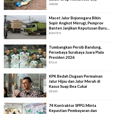
JABAR
Macet Jalur Bojonegara Bikin
Sopir Angkot Merugi, Pemprov
Banten Janjikan Keputusan Baru 4
Hari Lagi
BANTEN
Tumbangkan Persib Bandung,
Persebaya Surabaya Juara Piala
Presiden 2026
BOLA
KPK Bedah Dugaan Permainan
Jalur Hijau dan Jalur Merah di
Kasus Suap Bea Cukai
NEWS
74 Kontraktor SPPG Minta
Kepastian Pembayaran dan