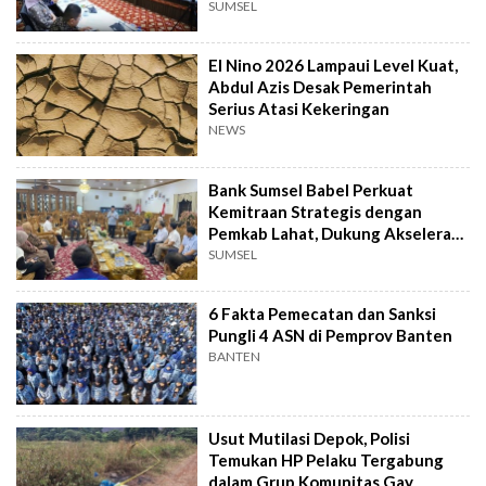
SUMSEL
El Nino 2026 Lampaui Level Kuat,
Abdul Azis Desak Pemerintah
Serius Atasi Kekeringan
NEWS
Bank Sumsel Babel Perkuat
Kemitraan Strategis dengan
Pemkab Lahat, Dukung Akselerasi
Ekonomi Daerah
SUMSEL
6 Fakta Pemecatan dan Sanksi
Pungli 4 ASN di Pemprov Banten
BANTEN
Usut Mutilasi Depok, Polisi
Temukan HP Pelaku Tergabung
dalam Grup Komunitas Gay