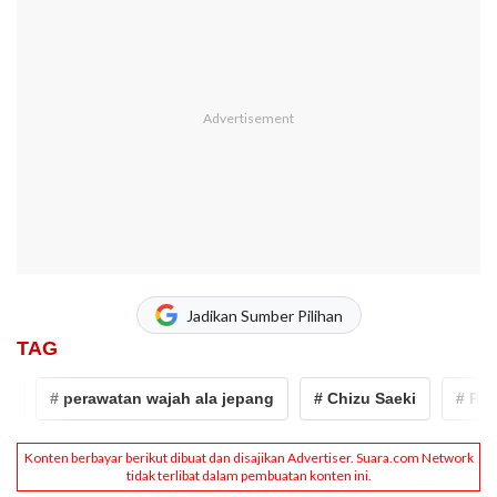
Jadikan Sumber Pilihan
TAG
# perawatan wajah ala jepang
# Chizu Saeki
# Pera