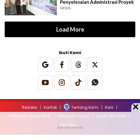
Penyelesaian Administrasi Proyek
NEWS
Load More
Ikuti Kami
Redaksi
Kontak
Tentang Kami
Karir
Pedoman Media Siber
Kebijakan Privasi
Saran Dan Kritik
Site Map