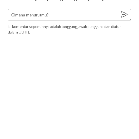
Isi komentar sepenuhnya adalah tanggung jawab pengguna dan diatur
dalam UU ITE