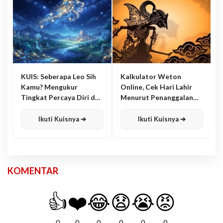
KUIS: Seberapa Leo Sih
Kalkulator Weton
Kamu? Mengukur
Online, Cek Hari Lahir
Tingkat Percaya Diri dan
Menurut Penanggalan
Karisma
Jawa
Ikuti Kuisnya ➔
Ikuti Kuisnya ➔
KOMENTAR
👍
❤️
😂
😧
😭
😡
0
0
0
0
0
0