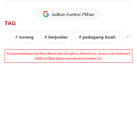
Jadikan Sumber Pilihan
TAG
# curang
# berjualan
# pedagang buah
# timb