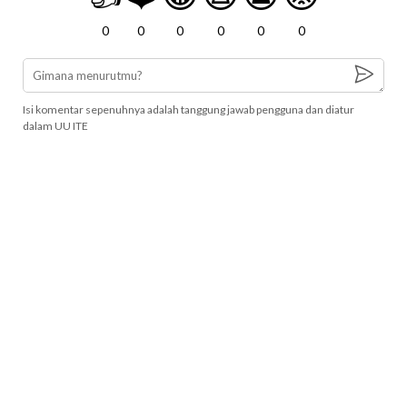
0
0
0
0
0
0
Isi komentar sepenuhnya adalah tanggung jawab pengguna dan diatur
dalam UU ITE