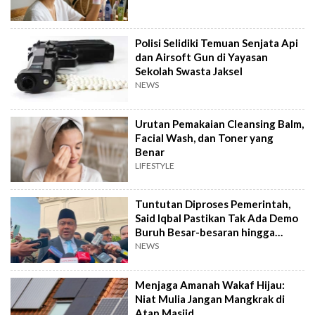
Polisi Selidiki Temuan Senjata Api
dan Airsoft Gun di Yayasan
Sekolah Swasta Jaksel
NEWS
Urutan Pemakaian Cleansing Balm,
Facial Wash, dan Toner yang
Benar
LIFESTYLE
Tuntutan Diproses Pemerintah,
Said Iqbal Pastikan Tak Ada Demo
Buruh Besar-besaran hingga
September
NEWS
Menjaga Amanah Wakaf Hijau:
Niat Mulia Jangan Mangkrak di
Atap Masjid