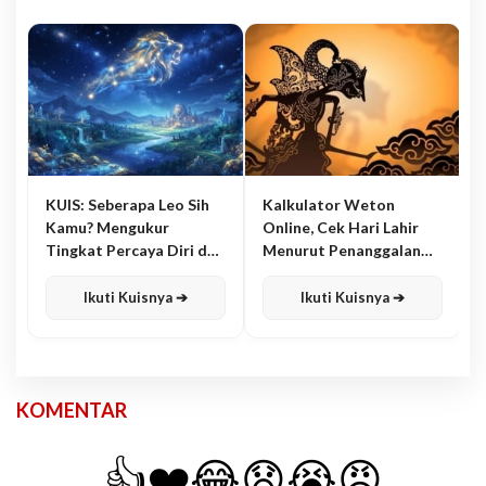
KUIS: Seberapa Leo Sih
Kalkulator Weton
Kamu? Mengukur
Online, Cek Hari Lahir
Tingkat Percaya Diri dan
Menurut Penanggalan
Karisma
Jawa
Ikuti Kuisnya ➔
Ikuti Kuisnya ➔
KOMENTAR
👍
❤️
😂
😧
😭
😡