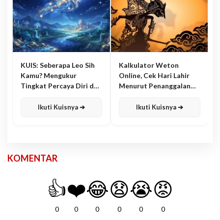
KUIS: Seberapa Leo Sih
Kalkulator Weton
Kamu? Mengukur
Online, Cek Hari Lahir
Tingkat Percaya Diri dan
Menurut Penanggalan
Karisma
Jawa
Ikuti Kuisnya ➔
Ikuti Kuisnya ➔
KOMENTAR
👍
❤️
😂
😧
😭
😡
0
0
0
0
0
0