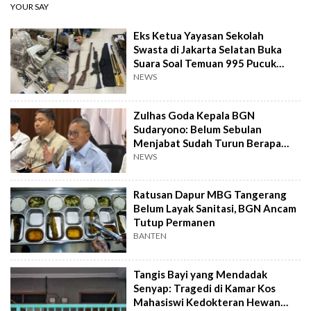
YOUR SAY
Eks Ketua Yayasan Sekolah
Swasta di Jakarta Selatan Buka
Suara Soal Temuan 995 Pucuk
Senjata Api
NEWS
Zulhas Goda Kepala BGN
Sudaryono: Belum Sebulan
Menjabat Sudah Turun Berapa
Kilo?
NEWS
Ratusan Dapur MBG Tangerang
Belum Layak Sanitasi, BGN Ancam
Tutup Permanen
BANTEN
Tangis Bayi yang Mendadak
Senyap: Tragedi di Kamar Kos
Mahasiswi Kedokteran Hewan