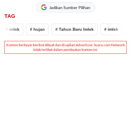
Jadikan Sumber Pilihan
TAG
# imlek
# hujan
# Tahun Baru Imlek
# imlek
# 