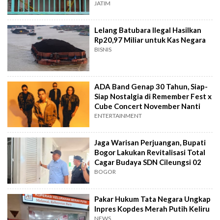
Surabaya
JATIM
Lelang Batubara Ilegal Hasilkan
Rp20,97 Miliar untuk Kas Negara
BISNIS
ADA Band Genap 30 Tahun, Siap-
Siap Nostalgia di Remember Fest x
Cube Concert November Nanti
ENTERTAINMENT
Jaga Warisan Perjuangan, Bupati
Bogor Lakukan Revitalisasi Total
Cagar Budaya SDN Cileungsi 02
BOGOR
Pakar Hukum Tata Negara Ungkap
Inpres Kopdes Merah Putih Keliru
NEWS