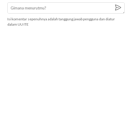
Isi komentar sepenuhnya adalah tanggung jawab pengguna dan diatur
dalam UU ITE