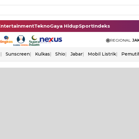
Entertainment
Tekno
Gaya Hidup
Sport
Indeks
REGIONAL:
JA
s
Sunscreen
Kulkas
Shio
Jabar
Mobil Listrik
Pemuti