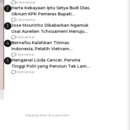
Gagalnya Negara Jamin Keamanan
6 Komentar
Harta Kekayaan Iptu Setya Budi Dias,
2
Oknum KPK Pemeras Bupati
Pemalang
2 Komentar
Jose Mourinho Dikabarkan Ngamuk
3
Usai Aurelien Tchouameni Menuju
Manchester United
1 Komentar
Bernafsu Kalahkan Timnas
4
Indonesia, Pelatih Vietnam
Berencana Pakai Jimat di Pakansari
1 Komentar
Mengenal Lisda Cancer, Perwira
5
Tinggi Polri yang Pensiun Tak Lama
Usai Jadi Brigjen
1 Komentar