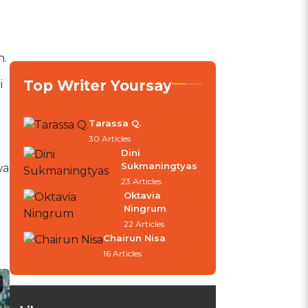
n.
Top Writer Yoursay
i
Tarassa Q.
30 Articles
Dini
Sukmaningtyas
wa
23 Articles
Oktavia
Ningrum
22 Articles
Chairun Nisa
16 Articles