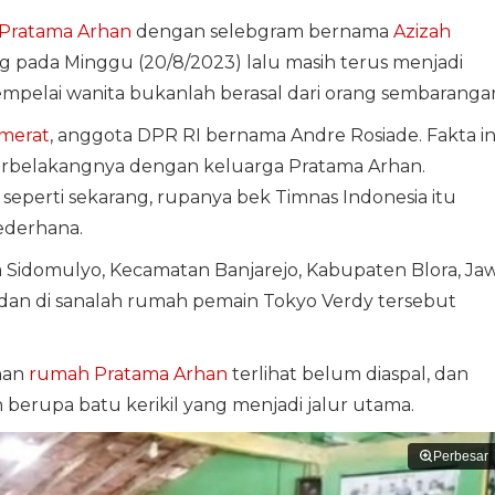
Pratama Arhan
dengan selebgram bernama
Azizah
ng pada Minggu (20/8/2023) lalu masih terus menjadi
mpelai wanita bukanlah berasal dari orang sembaranga
merat
, anggota DPR RI bernama Andre Rosiade. Fakta in
belakangnya dengan keluarga Pratama Arhan.
seperti sekarang, rupanya bek Timnas Indonesia itu
ederhana.
sa Sidomulyo, Kecamatan Banjarejo, Kabupaten Blora, Ja
dan di sanalah rumah pemain Tokyo Verdy tersebut
nan
rumah Pratama Arhan
terlihat belum diaspal, dan
h berupa batu kerikil yang menjadi jalur utama.
Perbesar