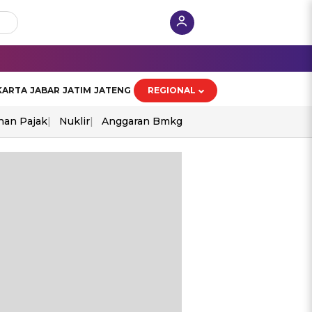
KARTA
JABAR
JATIM
JATENG
REGIONAL
han Pajak
Nuklir
Anggaran Bmkg