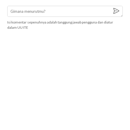
Isi komentar sepenuhnya adalah tanggung jawab pengguna dan diatur
dalam UU ITE