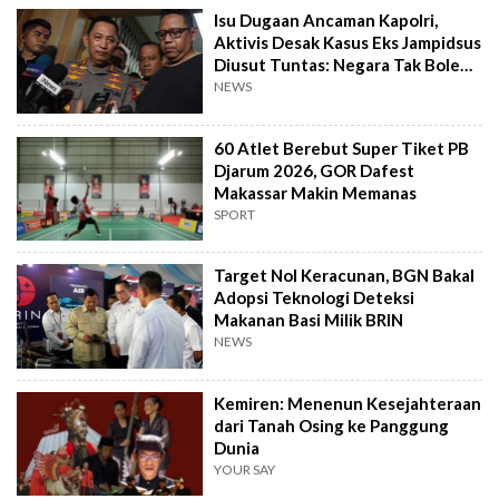
Isu Dugaan Ancaman Kapolri,
Aktivis Desak Kasus Eks Jampidsus
Diusut Tuntas: Negara Tak Boleh
Kalah
NEWS
60 Atlet Berebut Super Tiket PB
Djarum 2026, GOR Dafest
Makassar Makin Memanas
SPORT
Target Nol Keracunan, BGN Bakal
Adopsi Teknologi Deteksi
Makanan Basi Milik BRIN
NEWS
Kemiren: Menenun Kesejahteraan
dari Tanah Osing ke Panggung
Dunia
YOUR SAY