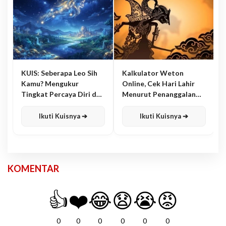
KUIS: Seberapa Leo Sih
Kalkulator Weton
Kamu? Mengukur
Online, Cek Hari Lahir
Tingkat Percaya Diri dan
Menurut Penanggalan
Karisma
Jawa
Ikuti Kuisnya ➔
Ikuti Kuisnya ➔
KOMENTAR
👍
❤️
😂
😧
😭
😡
0
0
0
0
0
0