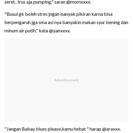
seret.. trus aja pumping," saran @momxxxx.
"Busui gk boleh stres jngan banyak pikiran karna bisa
berpengaruh jga sma asi nya banyakin makan syur bening dan
minum air putih," kata @yanxxxx.
"Jangan Babay blues please,kamu hebat " harap @araxxx.