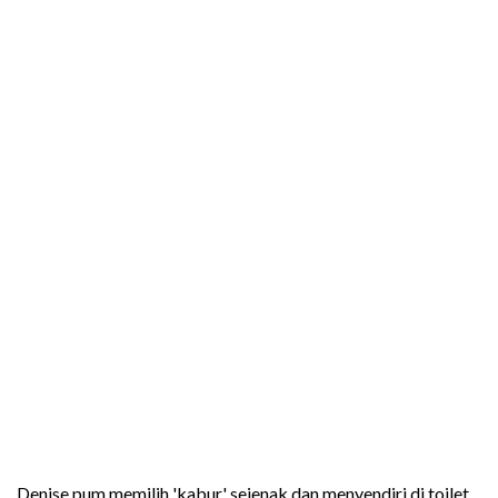
Denise pum memilih 'kabur' sejenak dan menyendiri di toilet