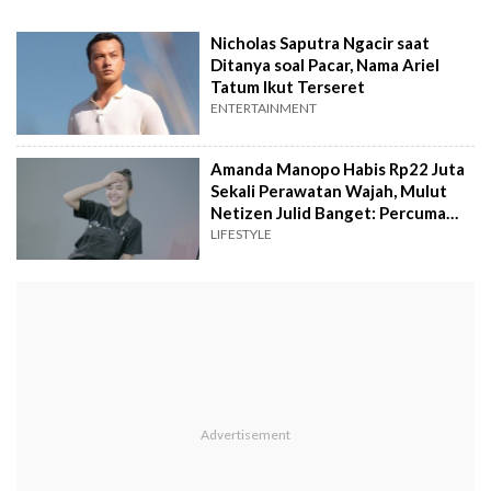
Nicholas Saputra Ngacir saat
Ditanya soal Pacar, Nama Ariel
Tatum Ikut Terseret
ENTERTAINMENT
Amanda Manopo Habis Rp22 Juta
Sekali Perawatan Wajah, Mulut
Netizen Julid Banget: Percuma
Buat Ganggu Rumah Tangga
LIFESTYLE
Orang