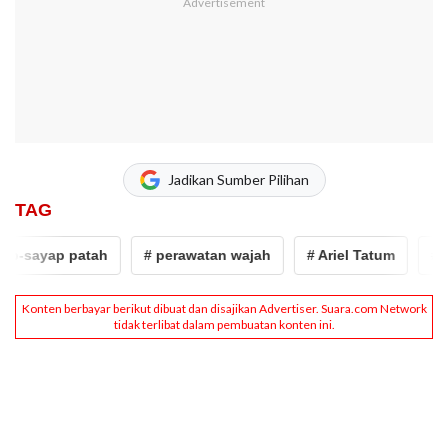
Jadikan Sumber Pilihan
TAG
-sayap patah
# perawatan wajah
# Ariel Tatum
# ari