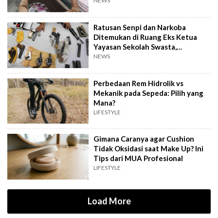
NEWS
Ratusan Senpi dan Narkoba
Ditemukan di Ruang Eks Ketua
Yayasan Sekolah Swasta,
Pengelola Buka Suara
NEWS
Perbedaan Rem Hidrolik vs
Mekanik pada Sepeda: Pilih yang
Mana?
LIFESTYLE
Gimana Caranya agar Cushion
Tidak Oksidasi saat Make Up? Ini
Tips dari MUA Profesional
LIFESTYLE
Load More