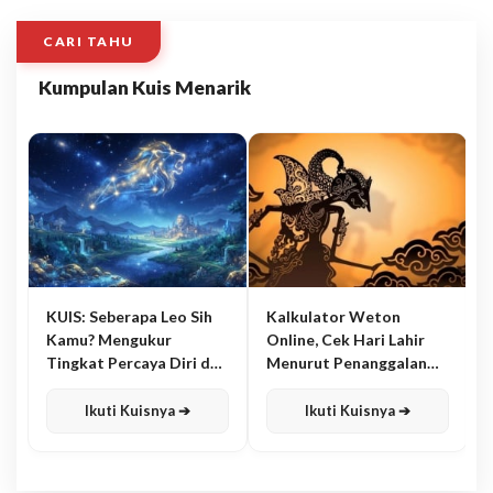
CARI TAHU
Kumpulan Kuis Menarik
KUIS: Seberapa Leo Sih
Kalkulator Weton
Kamu? Mengukur
Online, Cek Hari Lahir
Tingkat Percaya Diri dan
Menurut Penanggalan
Karisma
Jawa
Ikuti Kuisnya ➔
Ikuti Kuisnya ➔