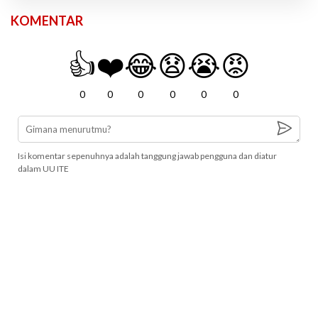
KOMENTAR
👍
❤️
😂
😧
😭
😡
0
0
0
0
0
0
Isi komentar sepenuhnya adalah tanggung jawab pengguna dan diatur
dalam UU ITE