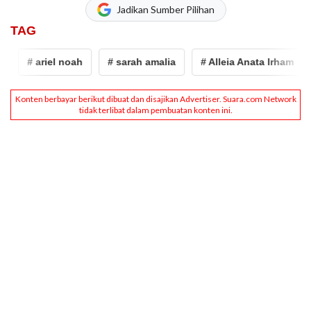
Jadikan Sumber Pilihan
TAG
# ariel noah
# sarah amalia
# Alleia Anata Irham