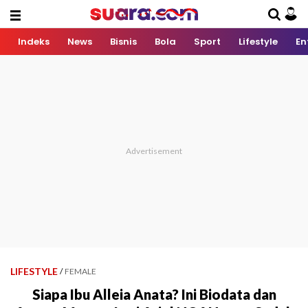
Indeks
News
Bisnis
Bola
Sport
Lifestyle
En
LIFESTYLE
/
FEMALE
Siapa Ibu Alleia Anata? Ini Biodata dan