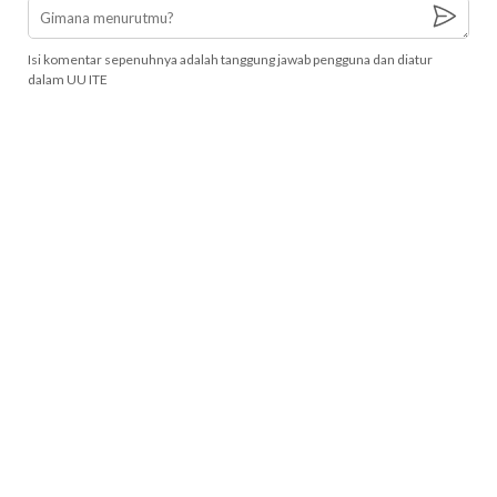
Isi komentar sepenuhnya adalah tanggung jawab pengguna dan diatur
dalam UU ITE