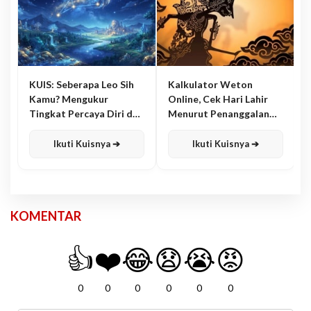
KUIS: Seberapa Leo Sih
Kalkulator Weton
Kamu? Mengukur
Online, Cek Hari Lahir
Tingkat Percaya Diri dan
Menurut Penanggalan
Karisma
Jawa
Ikuti Kuisnya ➔
Ikuti Kuisnya ➔
KOMENTAR
👍
❤️
😂
😧
😭
😡
0
0
0
0
0
0