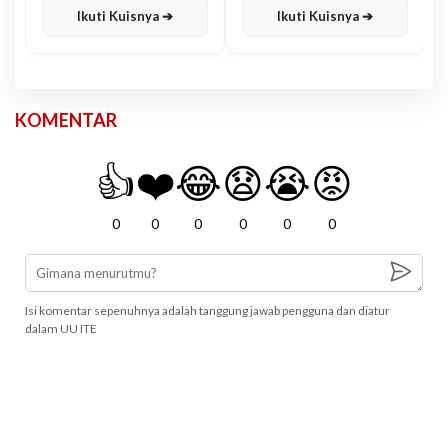
Ikuti Kuisnya ➔
Ikuti Kuisnya ➔
KOMENTAR
👍
❤️
😂
😧
😭
😡
0
0
0
0
0
0
Isi komentar sepenuhnya adalah tanggung jawab pengguna dan diatur
dalam UU ITE