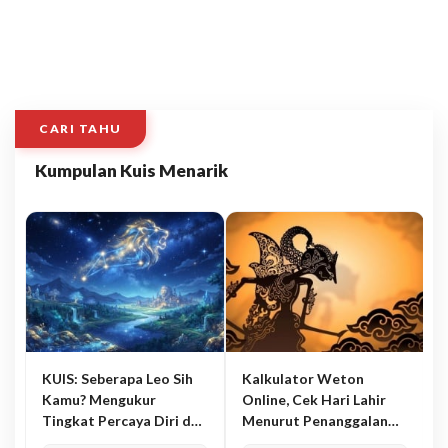
CARI TAHU
Kumpulan Kuis Menarik
KUIS: Seberapa Leo Sih
Kalkulator Weton
Kamu? Mengukur
Online, Cek Hari Lahir
Tingkat Percaya Diri dan
Menurut Penanggalan
Karisma
Jawa