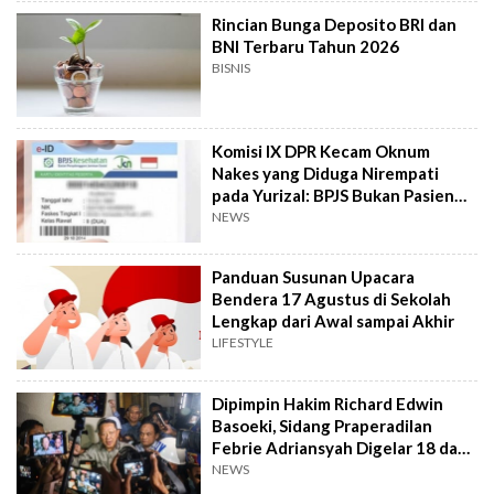
Rincian Bunga Deposito BRI dan
BNI Terbaru Tahun 2026
BISNIS
Komisi IX DPR Kecam Oknum
Nakes yang Diduga Nirempati
pada Yurizal: BPJS Bukan Pasien
Kelas Dua
NEWS
Panduan Susunan Upacara
Bendera 17 Agustus di Sekolah
Lengkap dari Awal sampai Akhir
LIFESTYLE
Dipimpin Hakim Richard Edwin
Basoeki, Sidang Praperadilan
Febrie Adriansyah Digelar 18 dan
Agustus
NEWS