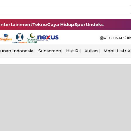
Entertainment
Tekno
Gaya Hidup
Sport
Indeks
REGIONAL:
JA
unan Indonesia
Sunscreen
Hut Ri
Kulkas
Mobil Listrik