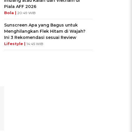
Imbang atau Kalah dari Vietnam di
Piala AFF 2026
Bola |
20:49 WIB
Sunscreen Apa yang Bagus untuk
Menghilangkan Flek Hitam di Wajah?
Ini 3 Rekomendasi sesuai Review
Lifestyle |
14:45 WIB