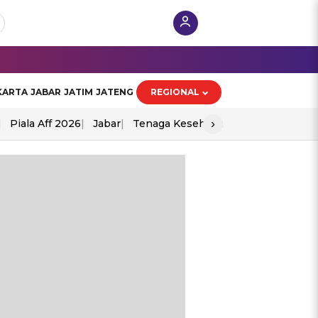
KARTA
JABAR
JATIM
JATENG
REGIONAL
›
Piala Aff 2026
Jabar
Tenaga Kesehatan
Ppad