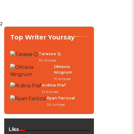
ng
Top Writer Yoursay
Tarassa Q.
33 Articles
Oktavia
Ningrum
31 Articles
Ardina Praf
21 Articles
Ryan Farizzal
20 Articles
Liks