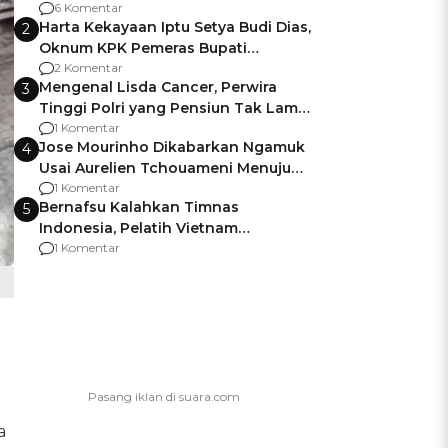
Gagalnya Negara Jamin Keamanan
6 Komentar
Harta Kekayaan Iptu Setya Budi Dias,
2
Oknum KPK Pemeras Bupati
Pemalang
2 Komentar
Mengenal Lisda Cancer, Perwira
3
Tinggi Polri yang Pensiun Tak Lama
Usai Jadi Brigjen
1 Komentar
Jose Mourinho Dikabarkan Ngamuk
4
Usai Aurelien Tchouameni Menuju
Manchester United
1 Komentar
Bernafsu Kalahkan Timnas
5
Indonesia, Pelatih Vietnam
Berencana Pakai Jimat di Pakansari
1 Komentar
a