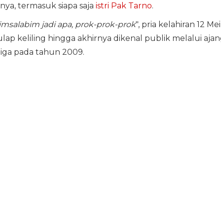
ya, termasuk siapa saja
istri Pak Tarno
.
imsalabim jadi apa, prok-prok-prok
", pria kelahiran 12 Mei
lap keliling hingga akhirnya dikenal publik melalui aja
iga pada tahun 2009.