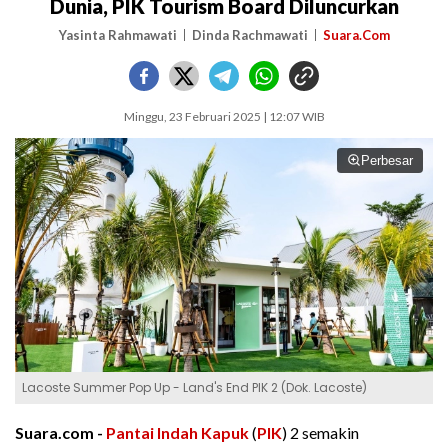
Dunia, PIK Tourism Board Diluncurkan
Yasinta Rahmawati
Dinda Rachmawati
Suara.Com
Minggu, 23 Februari 2025 | 12:07 WIB
Perbesar
Lacoste Summer Pop Up - Land's End PIK 2 (Dok. Lacoste)
Suara.com -
Pantai Indah Kapuk
(
PIK
) 2 semakin