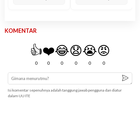
KOMENTAR
👍
❤️
😂
😧
😭
😡
0
0
0
0
0
0
Isi komentar sepenuhnya adalah tanggung jawab pengguna dan diatur
dalam UU ITE