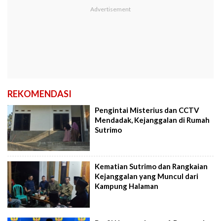
REKOMENDASI
Pengintai Misterius dan CCTV
Mendadak, Kejanggalan di Rumah
Sutrimo
Kematian Sutrimo dan Rangkaian
Kejanggalan yang Muncul dari
Kampung Halaman