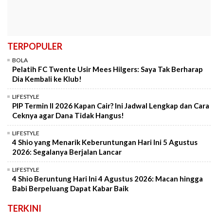
TERPOPULER
BOLA
Pelatih FC Twente Usir Mees Hilgers: Saya Tak Berharap
Dia Kembali ke Klub!
LIFESTYLE
PIP Termin II 2026 Kapan Cair? Ini Jadwal Lengkap dan Cara
Ceknya agar Dana Tidak Hangus!
LIFESTYLE
4 Shio yang Menarik Keberuntungan Hari Ini 5 Agustus
2026: Segalanya Berjalan Lancar
LIFESTYLE
4 Shio Beruntung Hari Ini 4 Agustus 2026: Macan hingga
Babi Berpeluang Dapat Kabar Baik
TERKINI