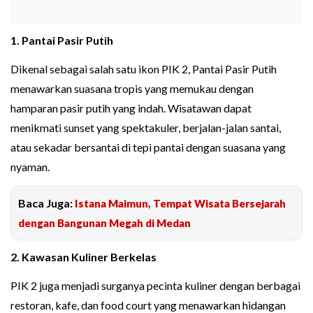
1. Pantai Pasir Putih
Dikenal sebagai salah satu ikon PIK 2, Pantai Pasir Putih
menawarkan suasana tropis yang memukau dengan
hamparan pasir putih yang indah. Wisatawan dapat
menikmati sunset yang spektakuler, berjalan-jalan santai,
atau sekadar bersantai di tepi pantai dengan suasana yang
nyaman.
Baca Juga:
Istana Maimun, Tempat Wisata Bersejarah
dengan Bangunan Megah di Medan
2. Kawasan Kuliner Berkelas
PIK 2 juga menjadi surganya pecinta kuliner dengan berbagai
restoran, kafe, dan food court yang menawarkan hidangan