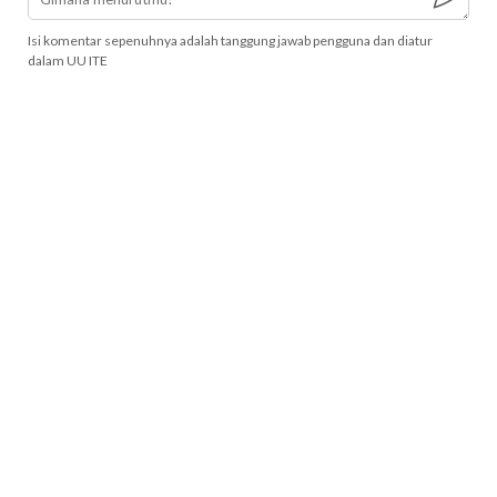
Isi komentar sepenuhnya adalah tanggung jawab pengguna dan diatur
dalam UU ITE