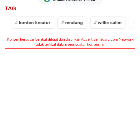
TAG
# konten kreator
# rendang
# willie salim
# keka