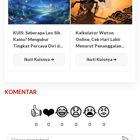
KUIS: Seberapa Leo Sih
Kalkulator Weton
Kamu? Mengukur
Online, Cek Hari Lahir
Tingkat Percaya Diri dan
Menurut Penanggalan
Karisma
Jawa
Ikuti Kuisnya ➔
Ikuti Kuisnya ➔
KOMENTAR
👍
❤️
😂
😧
😭
😡
0
0
0
0
0
0