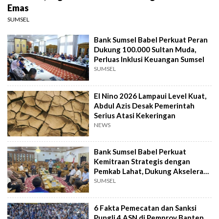
Emas
SUMSEL
Bank Sumsel Babel Perkuat Peran
Dukung 100.000 Sultan Muda,
Perluas Inklusi Keuangan Sumsel
SUMSEL
El Nino 2026 Lampaui Level Kuat,
Abdul Azis Desak Pemerintah
Serius Atasi Kekeringan
NEWS
Bank Sumsel Babel Perkuat
Kemitraan Strategis dengan
Pemkab Lahat, Dukung Akselerasi
Ekonomi Daerah
SUMSEL
6 Fakta Pemecatan dan Sanksi
Pungli 4 ASN di Pemprov Banten