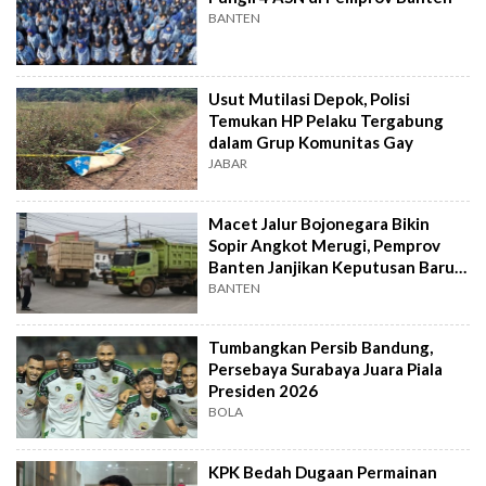
BANTEN
Usut Mutilasi Depok, Polisi
Temukan HP Pelaku Tergabung
dalam Grup Komunitas Gay
JABAR
Macet Jalur Bojonegara Bikin
Sopir Angkot Merugi, Pemprov
Banten Janjikan Keputusan Baru 4
Hari Lagi
BANTEN
Tumbangkan Persib Bandung,
Persebaya Surabaya Juara Piala
Presiden 2026
BOLA
KPK Bedah Dugaan Permainan