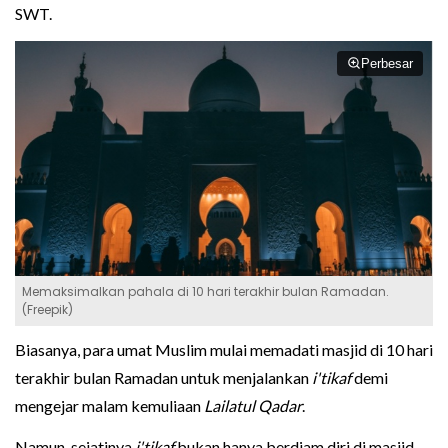
SWT.
Perbesar
Memaksimalkan pahala di 10 hari terakhir bulan Ramadan.
(Freepik)
Biasanya, para umat Muslim mulai memadati masjid di 10 hari
terakhir bulan Ramadan untuk menjalankan
i'tikaf
demi
mengejar malam kemuliaan
Lailatul Qadar
.
Namun, sejatinya
i'tikaf
bukan hanya berdiam diri di masjid