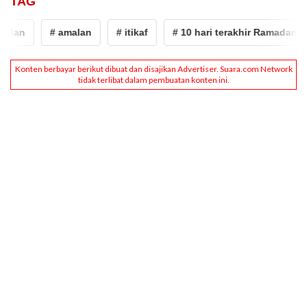
TAG
dan
# amalan
# itikaf
# 10 hari terakhir Ramadan