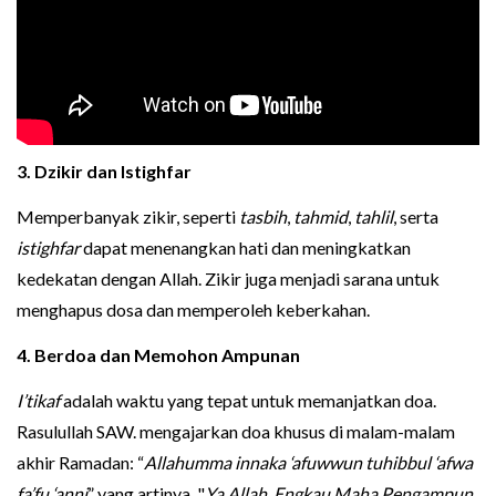
3. Dzikir dan Istighfar
Memperbanyak zikir, seperti
tasbih
,
tahmid
,
tahlil
, serta
istighfar
dapat menenangkan hati dan meningkatkan
kedekatan dengan Allah. Zikir juga menjadi sarana untuk
menghapus dosa dan memperoleh keberkahan.
4. Berdoa dan Memohon Ampunan
I’tikaf
adalah waktu yang tepat untuk memanjatkan doa.
Rasulullah SAW. mengajarkan doa khusus di malam-malam
akhir Ramadan: “
Allahumma innaka ‘afuwwun tuhibbul ‘afwa
fa’fu ‘anni
” yang artinya, "
Ya Allah, Engkau Maha Pengampun,