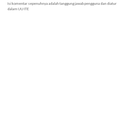
Isi komentar sepenuhnya adalah tanggung jawab pengguna dan diatur
dalam UU ITE