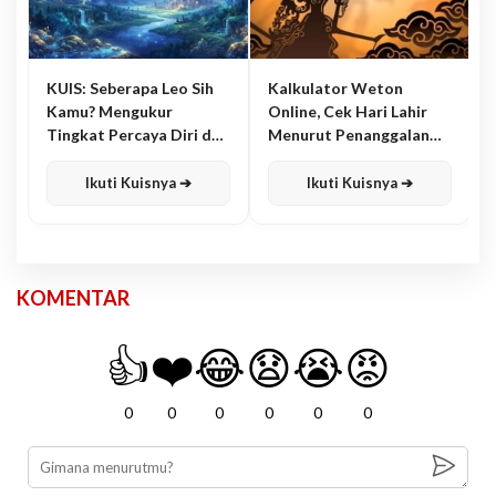
KUIS: Seberapa Leo Sih
Kalkulator Weton
Kamu? Mengukur
Online, Cek Hari Lahir
Tingkat Percaya Diri dan
Menurut Penanggalan
Karisma
Jawa
Ikuti Kuisnya ➔
Ikuti Kuisnya ➔
KOMENTAR
👍
❤️
😂
😧
😭
😡
0
0
0
0
0
0