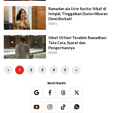
Ramadan ala Ucie Sucita: Itikaf di
Istiqlal, Tinggalkan Dunia Hiburan
Demi Berkah!
VIDEO
Itikaf 10 Hari Terakhir Ramadhan:
Tata Cara, Syarat dan
Pengertiannya
NEWS
«
1
2
3
4
5
»
Ikuti Kami