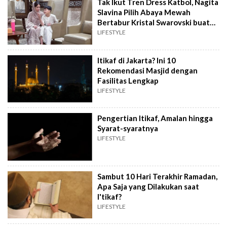
Tak Ikut Tren Dress Katbol, Nagita
Slavina Pilih Abaya Mewah
Bertabur Kristal Swarovski buat
Itikaf
LIFESTYLE
Itikaf di Jakarta? Ini 10
Rekomendasi Masjid dengan
Fasilitas Lengkap
LIFESTYLE
Pengertian Itikaf, Amalan hingga
Syarat-syaratnya
LIFESTYLE
Sambut 10 Hari Terakhir Ramadan,
Apa Saja yang Dilakukan saat
I'tikaf?
LIFESTYLE