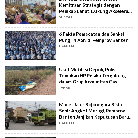
Kemitraan Strategis dengan
Pemkab Lahat, Dukung Akselerasi
Ekonomi Daerah
SUMSEL
6 Fakta Pemecatan dan Sanksi
Pungli 4 ASN di Pemprov Banten
BANTEN
Usut Mutilasi Depok, Polisi
Temukan HP Pelaku Tergabung
dalam Grup Komunitas Gay
JABAR
Macet Jalur Bojonegara Bikin
Sopir Angkot Merugi, Pemprov
Banten Janjikan Keputusan Baru 4
Hari Lagi
BANTEN