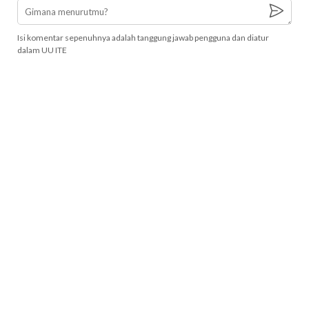
Isi komentar sepenuhnya adalah tanggung jawab pengguna dan diatur
dalam UU ITE