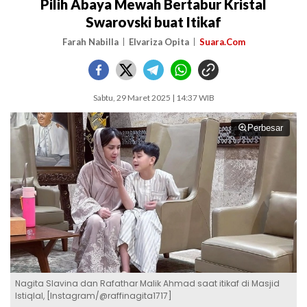
Pilih Abaya Mewah Bertabur Kristal
Swarovski buat Itikaf
Farah Nabilla
Elvariza Opita
Suara.Com
Sabtu, 29 Maret 2025 | 14:37 WIB
Perbesar
Nagita Slavina dan Rafathar Malik Ahmad saat itikaf di Masjid
Istiqlal, [Instagram/@raffinagita1717]