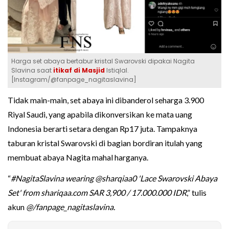
Harga set abaya bertabur kristal Swarovski dipakai Nagita
Slavina saat
itikaf di Masjid
Istiqlal.
[Instagram/@fanpage_nagitaslavina]
Tidak main-main, set abaya ini dibanderol seharga 3.900
Riyal Saudi, yang apabila dikonversikan ke mata uang
Indonesia berarti setara dengan Rp17 juta. Tampaknya
taburan kristal Swarovski di bagian bordiran itulah yang
membuat abaya Nagita mahal harganya.
“
#NagitaSlavina wearing @sharqiaa0 'Lace Swarovski Abaya
Set' from shariqaa.com SAR 3,900 / 17.000.000 IDR
,” tulis
akun
@/fanpage_nagitaslavina.