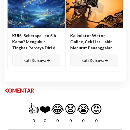
KUIS: Seberapa Leo Sih
Kalkulator Weton
Kamu? Mengukur
Online, Cek Hari Lahir
Tingkat Percaya Diri dan
Menurut Penanggalan
Karisma
Jawa
Ikuti Kuisnya ➔
Ikuti Kuisnya ➔
KOMENTAR
👍
❤️
😂
😧
😭
😡
0
0
0
0
0
0