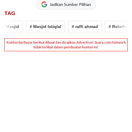
Jadikan Sumber Pilihan
TAG
asjid
# Masjid Istiqlal
# raffi ahmad
# Rafathar
#