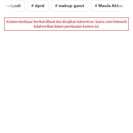
mulyadi
# dprd
# wabup garut
# Maula Akbar
# 