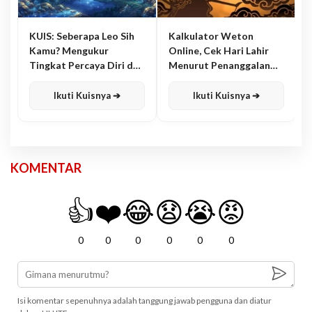
KUIS: Seberapa Leo Sih
Kalkulator Weton
Kamu? Mengukur
Online, Cek Hari Lahir
Tingkat Percaya Diri dan
Menurut Penanggalan
Karisma
Jawa
Ikuti Kuisnya ➔
Ikuti Kuisnya ➔
KOMENTAR
👍
❤️
😂
😧
😭
😡
0
0
0
0
0
0
Isi komentar sepenuhnya adalah tanggung jawab pengguna dan diatur