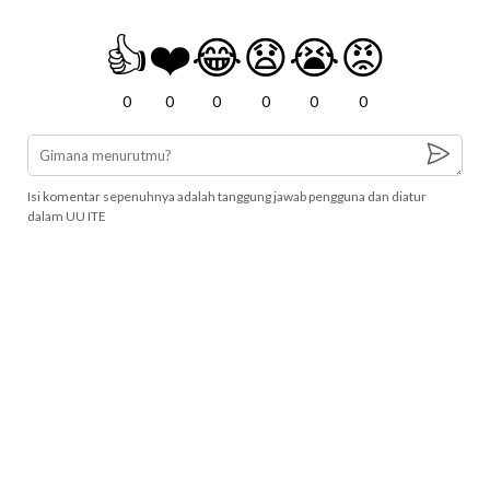
👍
❤️
😂
😧
😭
😡
0
0
0
0
0
0
Isi komentar sepenuhnya adalah tanggung jawab pengguna dan diatur
dalam UU ITE