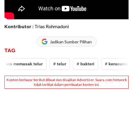
Kontributor :
Trias Rohmadoni
Jadikan Sumber Pilihan
TAG
ara memasak telur
# telur
# bakteri
# keracunan