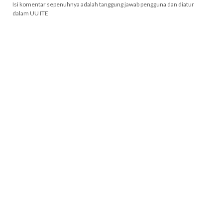
Isi komentar sepenuhnya adalah tanggung jawab pengguna dan diatur
dalam UU ITE