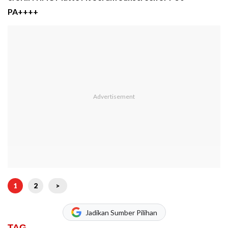
PA++++
1
2
>
Jadikan Sumber Pilihan
TAG