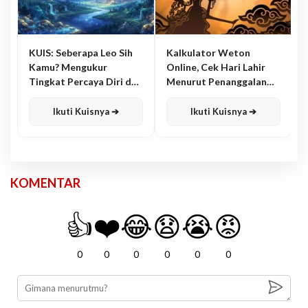
KUIS: Seberapa Leo Sih
Kalkulator Weton
Kamu? Mengukur
Online, Cek Hari Lahir
Tingkat Percaya Diri dan
Menurut Penanggalan
Karisma
Jawa
Ikuti Kuisnya ➔
Ikuti Kuisnya ➔
KOMENTAR
👍
❤️
😂
😧
😭
😡
0
0
0
0
0
0