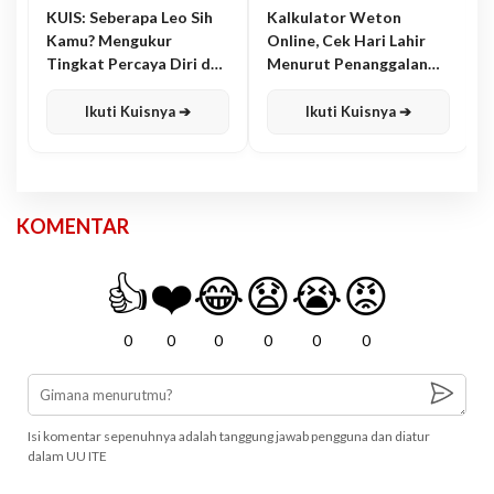
KUIS: Seberapa Leo Sih
Kalkulator Weton
Kamu? Mengukur
Online, Cek Hari Lahir
Tingkat Percaya Diri dan
Menurut Penanggalan
Karisma
Jawa
Ikuti Kuisnya ➔
Ikuti Kuisnya ➔
KOMENTAR
👍
❤️
😂
😧
😭
😡
0
0
0
0
0
0
Isi komentar sepenuhnya adalah tanggung jawab pengguna dan diatur
dalam UU ITE