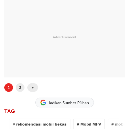
1
2
>
Jadikan Sumber Pilihan
TAG
# rekomendasi mobil bekas
# Mobil MPV
# mobil mp