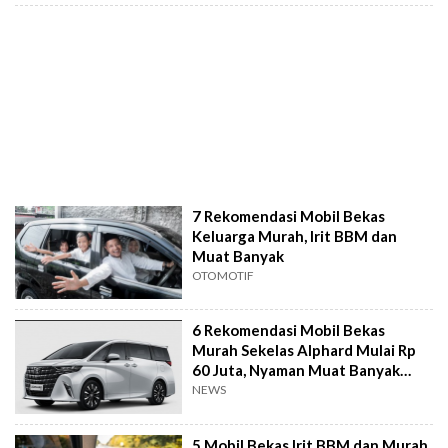
7 Rekomendasi Mobil Bekas
Keluarga Murah, Irit BBM dan
Muat Banyak
OTOMOTIF
6 Rekomendasi Mobil Bekas
Murah Sekelas Alphard Mulai Rp
60 Juta, Nyaman Muat Banyak
Orang
NEWS
5 Mobil Bekas Irit BBM dan Murah