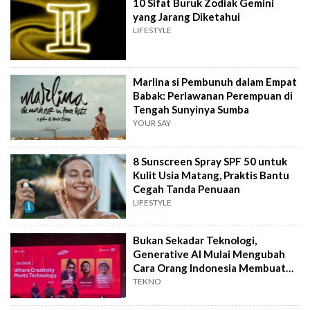
10 Sifat Buruk Zodiak Gemini
yang Jarang Diketahui
LIFESTYLE
Marlina si Pembunuh dalam Empat
Babak: Perlawanan Perempuan di
Tengah Sunyinya Sumba
YOUR SAY
8 Sunscreen Spray SPF 50 untuk
Kulit Usia Matang, Praktis Bantu
Cegah Tanda Penuaan
LIFESTYLE
Bukan Sekadar Teknologi,
Generative AI Mulai Mengubah
Cara Orang Indonesia Membuat
Film
TEKNO