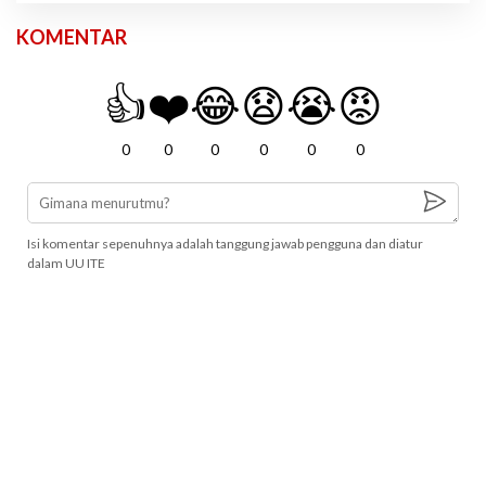
KOMENTAR
👍
❤️
😂
😧
😭
😡
0
0
0
0
0
0
Isi komentar sepenuhnya adalah tanggung jawab pengguna dan diatur
dalam UU ITE