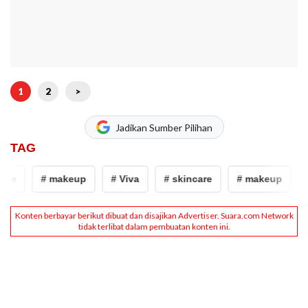
1
2
>
Jadikan Sumber Pilihan
TAG
are
# makeup
# Viva
# skincare
# makeup