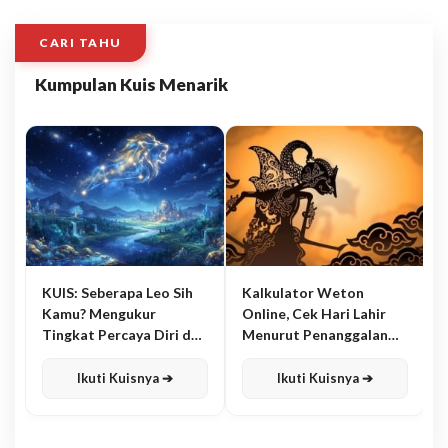
CARI TAHU
Kumpulan Kuis Menarik
KUIS: Seberapa Leo Sih
Kalkulator Weton
Kamu? Mengukur
Online, Cek Hari Lahir
Tingkat Percaya Diri dan
Menurut Penanggalan
Karisma
Jawa
Ikuti Kuisnya ➔
Ikuti Kuisnya ➔