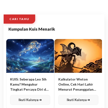
CARI TAHU
Kumpulan Kuis Menarik
KUIS: Seberapa Leo Sih
Kalkulator Weton
Kamu? Mengukur
Online, Cek Hari Lahir
Tingkat Percaya Diri dan
Menurut Penanggalan
Karisma
Jawa
Ikuti Kuisnya ➔
Ikuti Kuisnya ➔