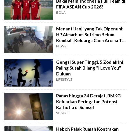
Bakal Main, Indonesia Full Team di
FIFA ASEAN Cup 2026?
BOLA
Menanti Janji yang Tak Dipenuhi:
HP Almarhum Sutrimo Belum
Kembali, Keluarga Cium Aroma Tak
Beres
NEWS
Gengsi Super Tinggi, 5 Zodiak Ini
Paling Susah Bilang "I Love You"
Duluan
LIFESTYLE
Panas hingga 34 Derajat, BMKG
Keluarkan Peringatan Potensi
Karhutla di Sumsel
SUMSEL
Heboh Pajak Rumah Kontrakan