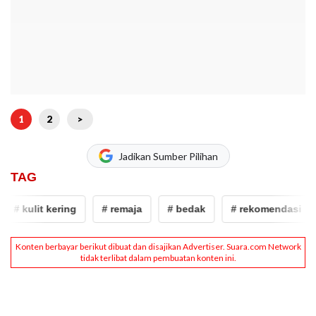
1
2
>
Jadikan Sumber Pilihan
TAG
# kulit kering
# remaja
# bedak
# rekomendasi