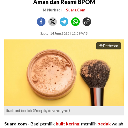
Aman dan Resmi BPOM
M Nurhadi
Suara.Com
Sabtu, 14 Juni 2025 | 12:59 WIB
Perbesar
Ilustrasi bedak (Freepik/devmaryna)
Suara.com -
Bagi pemilik
kulit kering
, memilih
bedak
wajah