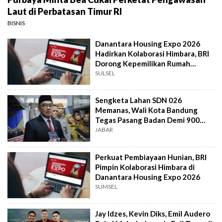
Laut di Perbatasan Timur RI
BISNIS
Danantara Housing Expo 2026
Hadirkan Kolaborasi Himbara, BRI
Dorong Kepemilikan Rumah
Masyarakat
SULSEL
Sengketa Lahan SDN 026
Memanas, Wali Kota Bandung
Tegas Pasang Badan Demi 900
Siswa
JABAR
Perkuat Pembiayaan Hunian, BRI
Pimpin Kolaborasi Himbara di
Danantara Housing Expo 2026
SUMSEL
Jay Idzes, Kevin Diks, Emil Audero