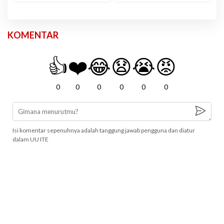
KOMENTAR
👍
❤️
😂
😧
😭
😡
0
0
0
0
0
0
Isi komentar sepenuhnya adalah tanggung jawab pengguna dan diatur
dalam UU ITE