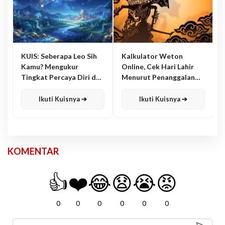
KUIS: Seberapa Leo Sih
Kalkulator Weton
Kamu? Mengukur
Online, Cek Hari Lahir
Tingkat Percaya Diri dan
Menurut Penanggalan
Karisma
Jawa
Ikuti Kuisnya ➔
Ikuti Kuisnya ➔
KOMENTAR
👍
❤️
😂
😧
😭
😡
0
0
0
0
0
0