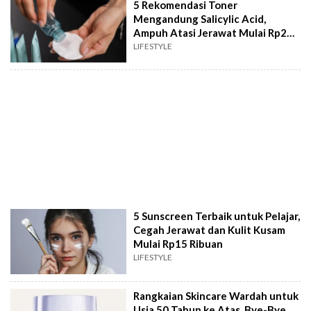
5 Rekomendasi Toner
Mengandung Salicylic Acid,
Ampuh Atasi Jerawat Mulai Rp20
Ribuan
LIFESTYLE
5 Sunscreen Terbaik untuk Pelajar,
Cegah Jerawat dan Kulit Kusam
Mulai Rp15 Ribuan
LIFESTYLE
Rangkaian Skincare Wardah untuk
Usia 50 Tahun ke Atas, Bye-Bye