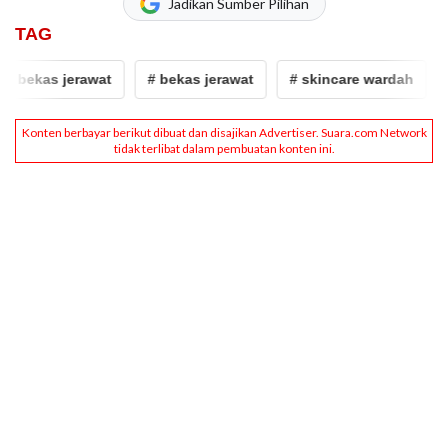
Jadikan Sumber Pilihan
TAG
bekas jerawat
# bekas jerawat
# skincare wardah
# 