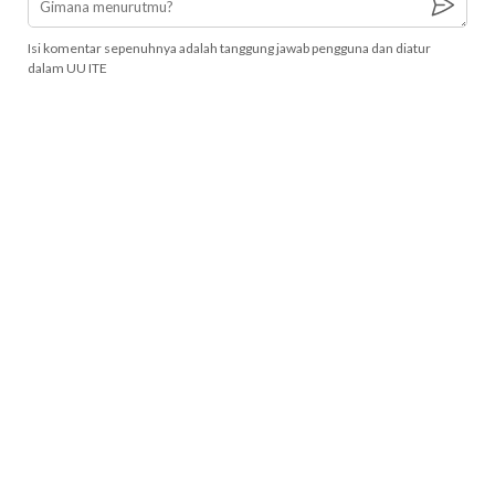
Isi komentar sepenuhnya adalah tanggung jawab pengguna dan diatur
dalam UU ITE