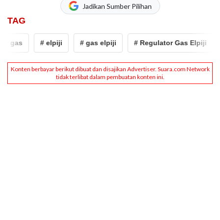
Jadikan Sumber Pilihan
TAG
 gas
# elpiji
# gas elpiji
# Regulator Gas Elpiji
#