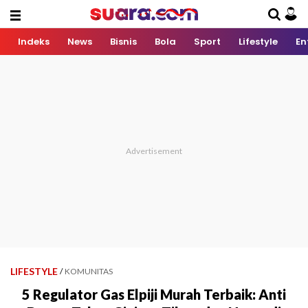
Indeks
News
Bisnis
Bola
Sport
Lifestyle
En
LIFESTYLE
/
KOMUNITAS
5 Regulator Gas Elpiji Murah Terbaik: Anti