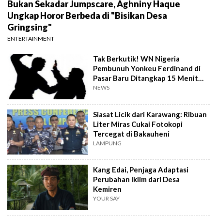
Bukan Sekadar Jumpscare, Aghniny Haque
Ungkap Horor Berbeda di "Bisikan Desa
Gringsing"
ENTERTAINMENT
Tak Berkutik! WN Nigeria
Pembunuh Yonkeu Ferdinand di
Pasar Baru Ditangkap 15 Menit
Setelah Kejadian
NEWS
Siasat Licik dari Karawang: Ribuan
Liter Miras Cukai Fotokopi
Tercegat di Bakauheni
LAMPUNG
Kang Edai, Penjaga Adaptasi
Perubahan Iklim dari Desa
Kemiren
YOUR SAY