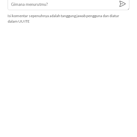
Isi komentar sepenuhnya adalah tanggung jawab pengguna dan diatur
dalam UU ITE