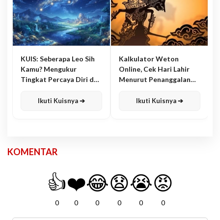
KUIS: Seberapa Leo Sih
Kalkulator Weton
Kamu? Mengukur
Online, Cek Hari Lahir
Tingkat Percaya Diri dan
Menurut Penanggalan
Karisma
Jawa
Ikuti Kuisnya ➔
Ikuti Kuisnya ➔
KOMENTAR
👍
❤️
😂
😧
😭
😡
0
0
0
0
0
0