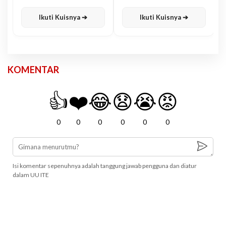
Karisma
Jawa
Ikuti Kuisnya ➔
Ikuti Kuisnya ➔
KOMENTAR
👍
❤️
😂
😧
😭
😡
0
0
0
0
0
0
Isi komentar sepenuhnya adalah tanggung jawab pengguna dan diatur
dalam UU ITE