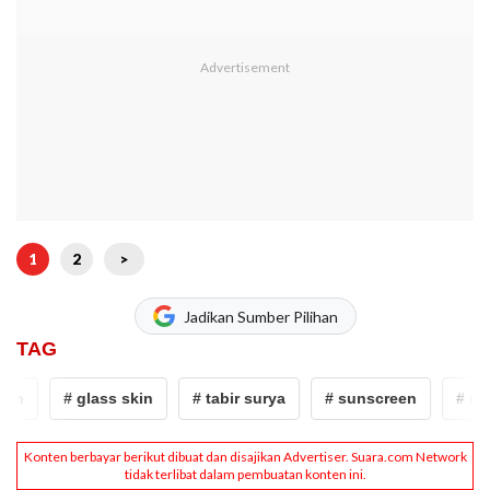
1
2
>
Jadikan Sumber Pilihan
TAG
n
# glass skin
# tabir surya
# sunscreen
# reko