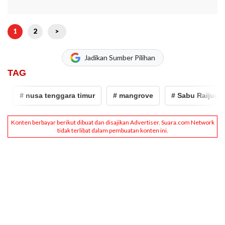
1
2
>
Jadikan Sumber Pilihan
TAG
# nusa tenggara timur
# mangrove
# Sabu Raijua