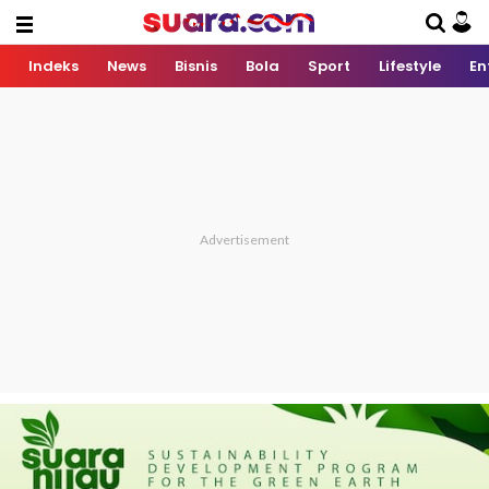
Indeks
News
Bisnis
Bola
Sport
Lifestyle
En