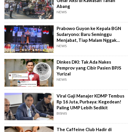
Gelar Aksi di Kawasan Tanah
Abang
NEWS
Prabowo Guyon ke Kepala BGN
Sudaryono: Baru Seminggu
Menjabat, Tiap Malam Nggak
Tidur
NEWS
Dinkes DKI: Tak Ada Nakes
Pemprov yang Cibir Pasien BPJS
Yurizal
NEWS
Viral Gaji Manajer KDMP Tembus
Rp 16 Juta, Purbaya: Kegedean!
Paling UMP Lebih Sedikit
BISNIS
The Caffeine Club Hadir di