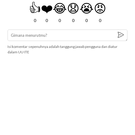
👍
❤️
😂
😧
😭
😡
0
0
0
0
0
0
Isi komentar sepenuhnya adalah tanggung jawab pengguna dan diatur
dalam UU ITE