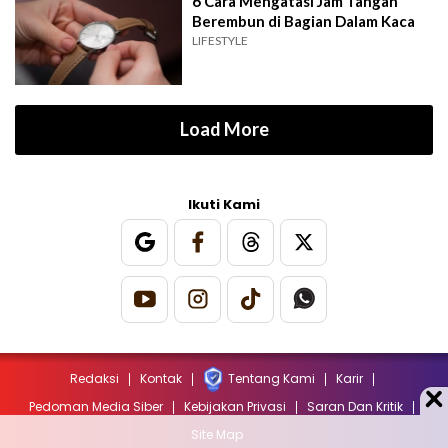
6 Cara Mengatasi Jam Tangan
Berembun di Bagian Dalam Kaca
LIFESTYLE
Load More
Ikuti Kami
Redaksi
Kontak
Tentang Kami
Karir
Pedoman Media Siber
Kebijakan Privasi
Saran Dan Kritik
Site Map