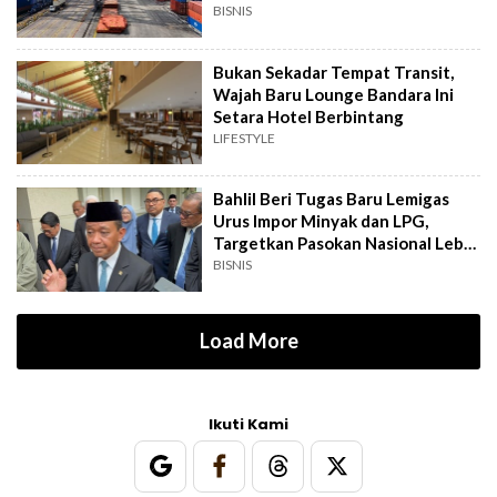
Masih Ngebut
BISNIS
Bukan Sekadar Tempat Transit,
Wajah Baru Lounge Bandara Ini
Setara Hotel Berbintang
LIFESTYLE
Bahlil Beri Tugas Baru Lemigas
Urus Impor Minyak dan LPG,
Targetkan Pasokan Nasional Lebih
Terjamin
BISNIS
Load More
Ikuti Kami