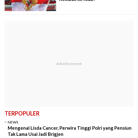
TERPOPULER
NEWS
Mengenal Lisda Cancer, Perwira Tinggi Polri yang Pensiun
Tak Lama Usai Jadi Brigjen