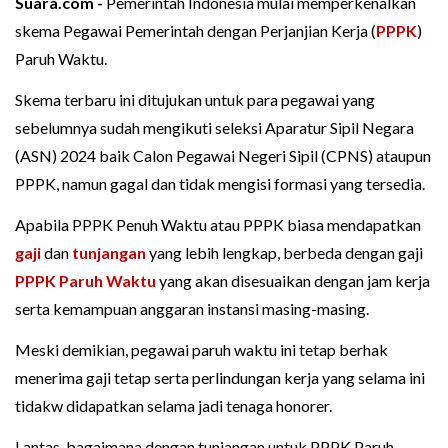
Suara.com -
Pemerintah Indonesia mulai memperkenalkan
skema Pegawai Pemerintah dengan Perjanjian Kerja (
PPPK
)
Paruh Waktu.
Skema terbaru ini ditujukan untuk para pegawai yang
sebelumnya sudah mengikuti seleksi Aparatur Sipil Negara
(ASN) 2024 baik Calon Pegawai Negeri Sipil (CPNS) ataupun
PPPK, namun gagal dan tidak mengisi formasi yang tersedia.
Apabila PPPK Penuh Waktu atau PPPK biasa mendapatkan
gaji
dan
tunjangan
yang lebih lengkap, berbeda dengan gaji
PPPK Paruh Waktu
yang akan disesuaikan dengan jam kerja
serta kemampuan anggaran instansi masing-masing.
Meski demikian, pegawai paruh waktu ini tetap berhak
menerima gaji tetap serta perlindungan kerja yang selama ini
tidakw didapatkan selama jadi tenaga honorer.
Lantas, bagaimana dengan tunjangan untuk PPPK Paruh