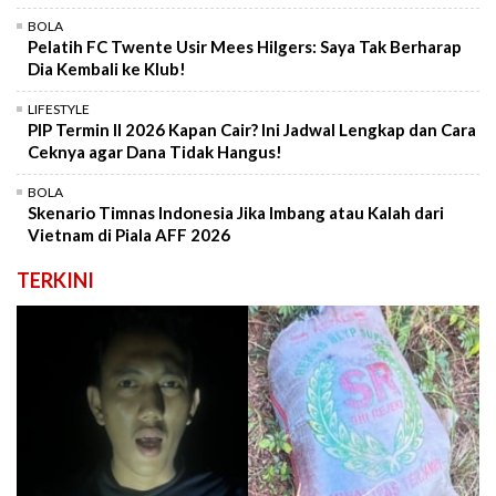
BOLA
Pelatih FC Twente Usir Mees Hilgers: Saya Tak Berharap
Dia Kembali ke Klub!
LIFESTYLE
PIP Termin II 2026 Kapan Cair? Ini Jadwal Lengkap dan Cara
Ceknya agar Dana Tidak Hangus!
BOLA
Skenario Timnas Indonesia Jika Imbang atau Kalah dari
Vietnam di Piala AFF 2026
TERKINI