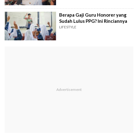
Berapa Gaji Guru Honorer yang
Sudah Lulus PPG? Ini Rinciannya
LIFESTYLE