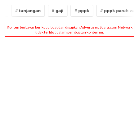
# tunjangan
# gaji
# pppk
# pppk paruh waktu