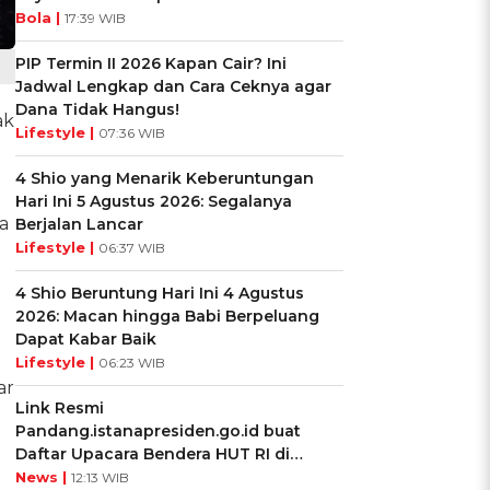
Bola |
17:39 WIB
PIP Termin II 2026 Kapan Cair? Ini
Jadwal Lengkap dan Cara Ceknya agar
Dana Tidak Hangus!
ak
Lifestyle |
07:36 WIB
4 Shio yang Menarik Keberuntungan
Hari Ini 5 Agustus 2026: Segalanya
a
Berjalan Lancar
Lifestyle |
06:37 WIB
4 Shio Beruntung Hari Ini 4 Agustus
2026: Macan hingga Babi Berpeluang
i
Dapat Kabar Baik
Lifestyle |
06:23 WIB
ar
Link Resmi
Pandang.istanapresiden.go.id buat
Daftar Upacara Bendera HUT RI di
Istana Negara
News |
12:13 WIB