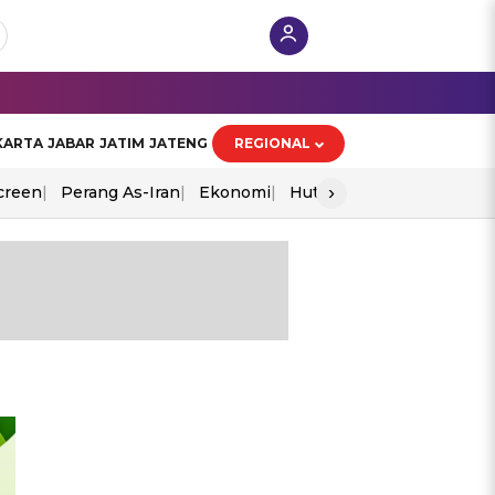
KARTA
JABAR
JATIM
JATENG
REGIONAL
›
creen
Perang As-Iran
Ekonomi
Hut Ri