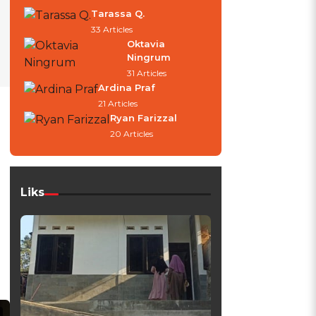
Tarassa Q.
33 Articles
Oktavia
Ningrum
31 Articles
Ardina Praf
21 Articles
Ryan Farizzal
20 Articles
Liks