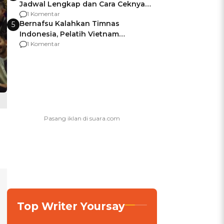
Jadwal Lengkap dan Cara Ceknya
agar Dana Tidak Hangus!
1 Komentar
Bernafsu Kalahkan Timnas
5
Indonesia, Pelatih Vietnam
Berencana Pakai Jimat di Pakansari
1 Komentar
Top Writer Yoursay