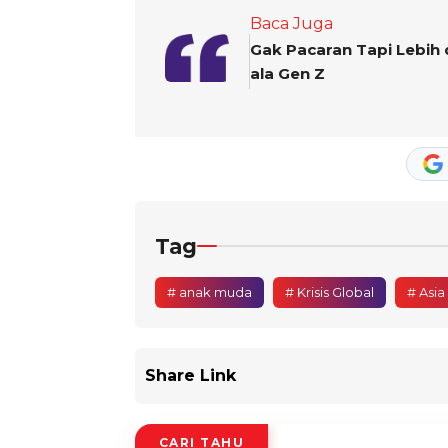
Baca Juga
Gak Pacaran Tapi Lebih 
ala Gen Z
Tag
# anak muda
# Krisis Global
# Asia
Share Link
CARI TAHU