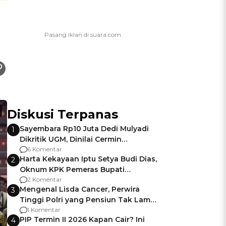
Diskusi Terpanas
Sayembara Rp10 Juta Dedi Mulyadi
1
Dikritik UGM, Dinilai Cermin
Gagalnya Negara Jamin Keamanan
6 Komentar
Harta Kekayaan Iptu Setya Budi Dias,
2
Oknum KPK Pemeras Bupati
Pemalang
2 Komentar
Mengenal Lisda Cancer, Perwira
3
Tinggi Polri yang Pensiun Tak Lama
Usai Jadi Brigjen
1 Komentar
PIP Termin II 2026 Kapan Cair? Ini
4