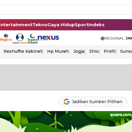
Entertainment
Tekno
Gaya Hidup
Sport
Indeks
REGIONAL:
JA
Reshuffle Kabinet
Hp Murah
Jogja
Shio
Profil
Suns
Jadikan Sumber Pilihan