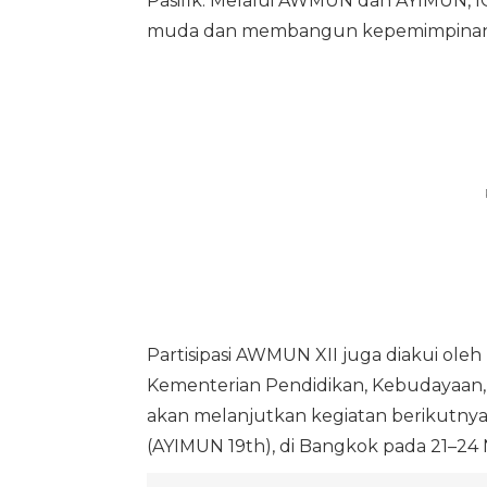
Pasifik. Melalui AWMUN dan AYIMUN, 
muda dan membangun kepemimpinan g
Partisipasi AWMUN XII juga diakui oleh
Kementerian Pendidikan, Kebudayaan, Ri
akan melanjutkan kegiatan berikutnya,
(AYIMUN 19th), di Bangkok pada 21–24