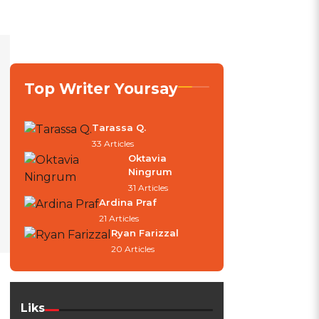
Top Writer Yoursay
Tarassa Q.
33 Articles
Oktavia
Ningrum
31 Articles
Ardina Praf
21 Articles
Ryan Farizzal
20 Articles
Liks