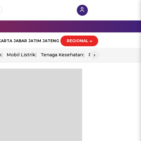
KARTA
JABAR
JATIM
JATENG
REGIONAL
›
n
Mobil Listrik
Tenaga Kesehatan
Piala Aff 2026
Ekono