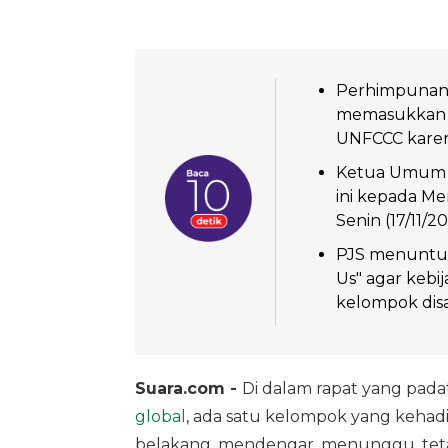
Perhimpunan 
memasukkan pe
UNFCCC karen
Ketua Umum P
ini kepada Me
Senin (17/11/20
PJS menuntut 
Us" agar kebi
kelompok disab
Suara.com -
Di dalam rapat yang pada
global
, ada satu kelompok yang kehadir
belakang, mendengar, menunggu, tetapi