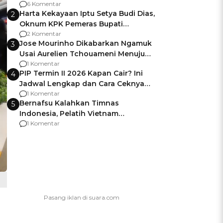
Gagalnya Negara Jamin Keamanan
6 Komentar
Harta Kekayaan Iptu Setya Budi Dias,
2
Oknum KPK Pemeras Bupati
Pemalang
2 Komentar
Jose Mourinho Dikabarkan Ngamuk
3
Usai Aurelien Tchouameni Menuju
Manchester United
1 Komentar
PIP Termin II 2026 Kapan Cair? Ini
4
Jadwal Lengkap dan Cara Ceknya
agar Dana Tidak Hangus!
1 Komentar
Bernafsu Kalahkan Timnas
5
Indonesia, Pelatih Vietnam
Berencana Pakai Jimat di Pakansari
1 Komentar