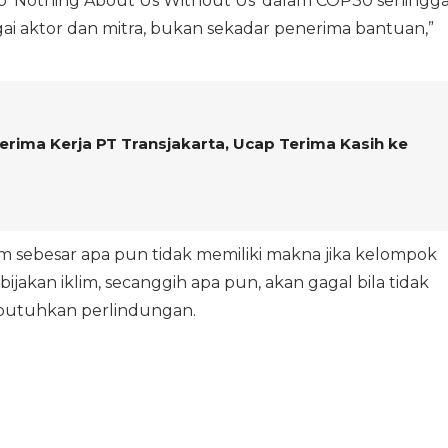
p ‘Nothing About Us Without Us’ dalam COP30 sehingg
gai aktor dan mitra, bukan sekadar penerima bantuan,”
iterima Kerja PT Transjakarta, Ucap Terima Kasih ke
m sebesar apa pun tidak memiliki makna jika kelompok
bijakan iklim, secanggih apa pun, akan gagal bila tidak
utuhkan perlindungan.