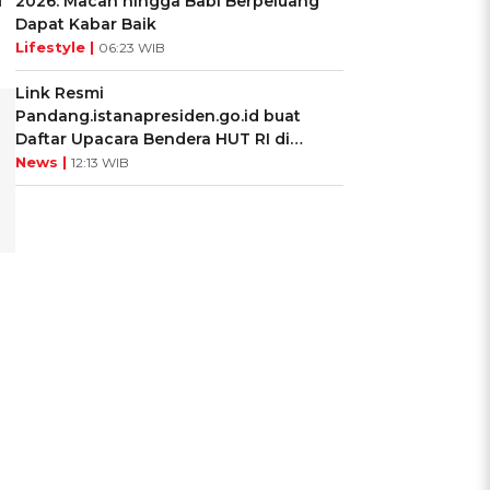
a
2026: Macan hingga Babi Berpeluang
Dapat Kabar Baik
Lifestyle |
06:23 WIB
Link Resmi
Pandang.istanapresiden.go.id buat
Daftar Upacara Bendera HUT RI di
Istana Negara
News |
12:13 WIB