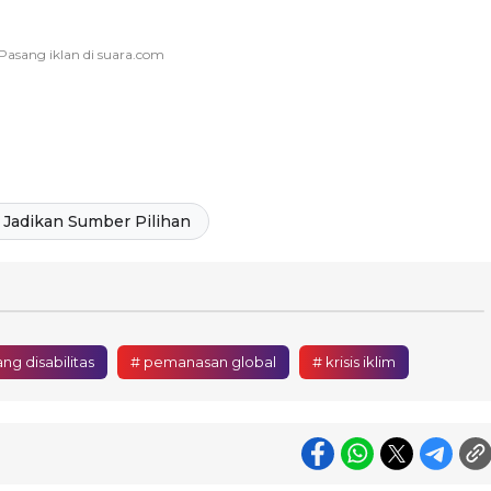
Jadikan Sumber Pilihan
g disabilitas
# pemanasan global
# krisis iklim