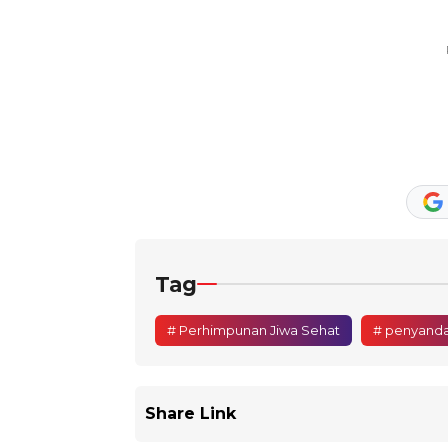
Tag
# Perhimpunan Jiwa Sehat
# penyandan
Share Link