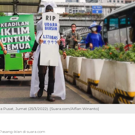
arta Pusat, Jumat (25/3/2022). [Suara.com/Alfian Winanto]