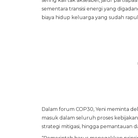
sering kali tak aksesibel, jalur partisi
sementara transisi energi yang digad
biaya hidup keluarga yang sudah rapu
Dalam forum COP30, Yeni meminta dele
masuk dalam seluruh proses kebijakan 
strategi mitigasi, hingga pemantauan d