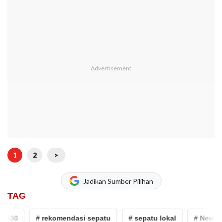
1
2
>
Jadikan Sumber Pilihan
TAG
530
# rekomendasi sepatu
# sepatu lokal
# New Bal