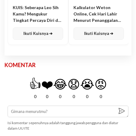
KUIS: Seberapa Leo Sih
Kalkulator Weton
Kamu? Mengukur
Online, Cek Hari Lahir
Tingkat Percaya Diri dan
Menurut Penanggalan
Karisma
Jawa
Ikuti Kuisnya ➔
Ikuti Kuisnya ➔
KOMENTAR
👍
❤️
😂
😧
😭
😡
0
0
0
0
0
0
Isi komentar sepenuhnya adalah tanggung jawab pengguna dan diatur
dalam UU ITE