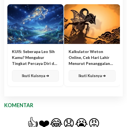
KUIS: Seberapa Leo Sih
Kalkulator Weton
Kamu? Mengukur
Online, Cek Hari Lahir
Tingkat Percaya Diri dan
Menurut Penanggalan
Karisma
Jawa
Ikuti Kuisnya ➔
Ikuti Kuisnya ➔
KOMENTAR
👍
❤️
😂
😧
😭
😡