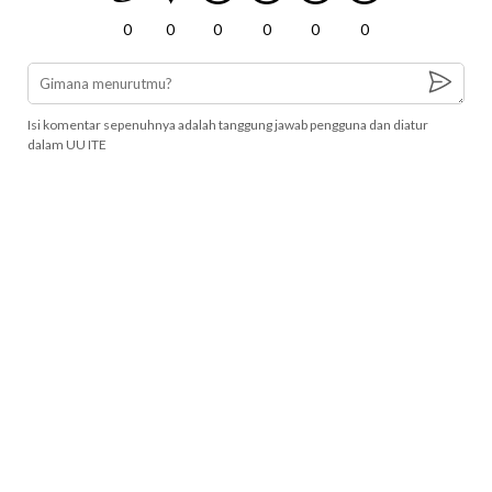
0
0
0
0
0
0
Isi komentar sepenuhnya adalah tanggung jawab pengguna dan diatur
dalam UU ITE