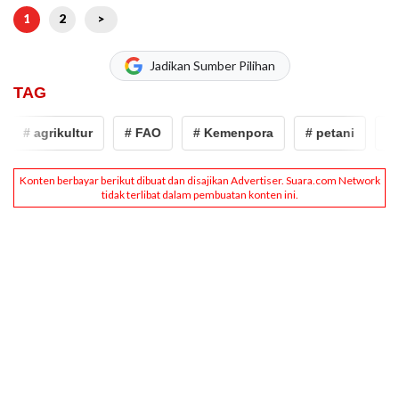
1
2
>
Jadikan Sumber Pilihan
TAG
# agrikultur
# FAO
# Kemenpora
# petani
# wa