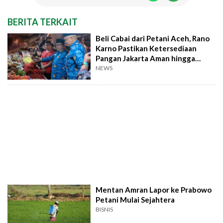
BERITA TERKAIT
Beli Cabai dari Petani Aceh, Rano
Karno Pastikan Ketersediaan
Pangan Jakarta Aman hingga
Januari
NEWS
Mentan Amran Lapor ke Prabowo
Petani Mulai Sejahtera
BISNIS