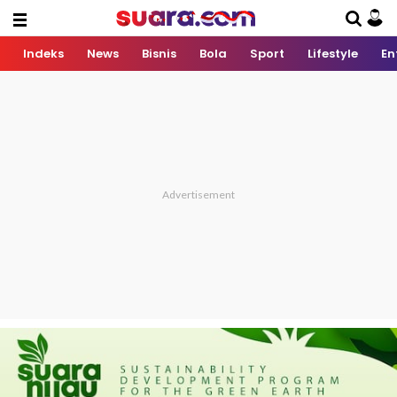
Indeks
News
Bisnis
Bola
Sport
Lifestyle
En