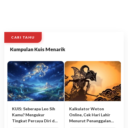
CARI TAHU
Kumpulan Kuis Menarik
KUIS: Seberapa Leo Sih
Kalkulator Weton
Kamu? Mengukur
Online, Cek Hari Lahir
Tingkat Percaya Diri dan
Menurut Penanggalan
Karisma
Jawa