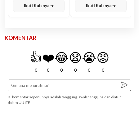
Ikuti Kuisnya ➔
Ikuti Kuisnya ➔
KOMENTAR
👍
❤️
😂
😧
😭
😡
0
0
0
0
0
0
Isi komentar sepenuhnya adalah tanggung jawab pengguna dan diatur
dalam UU ITE