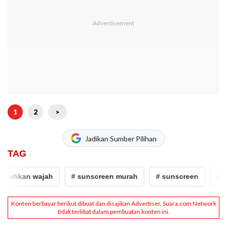
1
2
>
Jadikan Sumber Pilihan
TAG
ahkan wajah
# sunscreen murah
# sunscreen
# tabi